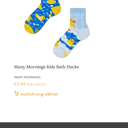
auf
der
Produktseite
gewählt
werden
Many Mornings Kids Bath Ducks
MANY MORNINGS
€
5,99
(Inkl. MwSt.)
Dieses
Ausführung wählen
Produkt
weist
mehrere
Varianten