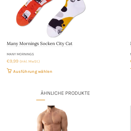
Many Mornings Socken City Cat
MANY MORNINGS
€
9,99
(Inkl. MwSt.)
Dieses
Ausführung wählen
Produkt
weist
ÄHNLICHE PRODUKTE
mehrere
Varianten
auf.
Die
Optionen
können