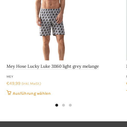
auf
der
Produktseite
gewählt
werden
Mey Hose Lucky Luke 31160 light grey melange
MEY
€
49,99
(Inkl. MwSt.)
Dieses
Ausführung wählen
Produkt
weist
mehrere
Varianten