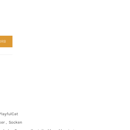
ayful Cat Menge
ORB
layfulCat
ker
,
Socken