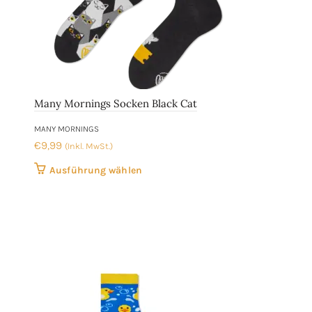
Many Mornings Socken Black Cat
MANY MORNINGS
€
9,99
(Inkl. MwSt.)
Dieses
Ausführung wählen
Produkt
weist
mehrere
Varianten
auf.
Die
Optionen
können