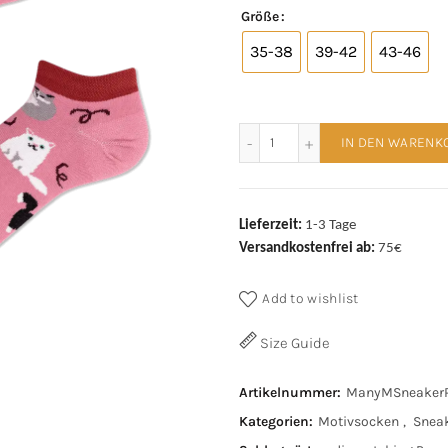
Größe
35-38
39-42
43-46
Many Mornings Sneaker Pl
IN DEN WARENK
Lieferzeit:
1-3 Tage
Versandkostenfrei ab:
75€
Add to wishlist
Size Guide
Artikelnummer:
ManyMSneakerP
Kategorien:
Motivsocken
,
Snea