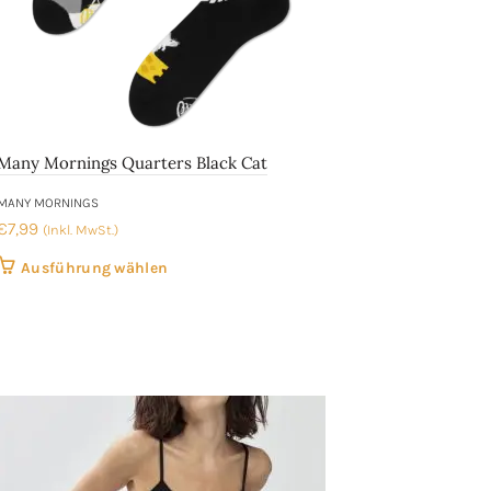
Many Mornings Quarters Black Cat
MANY MORNINGS
€
7,99
(Inkl. MwSt.)
Dieses
Ausführung wählen
Produkt
weist
mehrere
Varianten
auf.
Die
Optionen
können