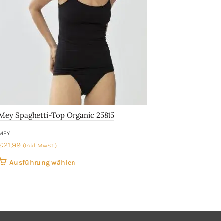
auf
der
Produktseite
gewählt
werden
Mey Spaghetti-Top Organic 25815
Man
MEY
MAN
€
21,99
€
5,
(Inkl. MwSt.)
Dieses
Ausführung wählen
Produkt
weist
mehrere
Varianten