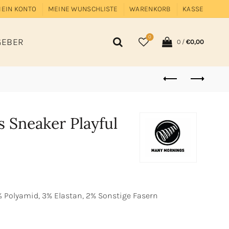
EIN KONTO
MEINE WUNSCHLISTE
WARENKORB
KASSE
0
GEBER
0
/
€
0,00
 Sneaker Playful
% Polyamid, 3% Elastan, 2% Sonstige Fasern