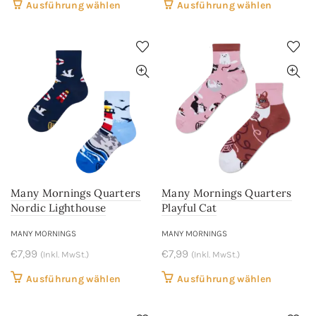
Dieses
Dieses
Ausführung wählen
Ausführung wählen
Produkt
Produkt
weist
weist
mehrere
mehrere
Varianten
Variant
auf.
auf.
Die
Die
Optionen
Optione
können
können
auf
auf
der
der
Many Mornings Quarters
Many Mornings Quarters
Produktseite
Produkts
Nordic Lighthouse
Playful Cat
gewählt
gewählt
werden
werden
MANY MORNINGS
MANY MORNINGS
€
7,99
€
7,99
(Inkl. MwSt.)
(Inkl. MwSt.)
Dieses
Dieses
Ausführung wählen
Ausführung wählen
Produkt
Produkt
weist
weist