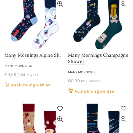
Many Mornings Alpine Ski
Many Mornings Champagne
Shower
MANY MORNINGS
MANY MORNINGS
€
9,99
(Inkl. MwSt.)
€
9,99
(Inkl. MwSt.)
Dieses
Ausführung wählen
Dieses
Ausführung wählen
Produkt
Produkt
weist
weist
mehrere
mehrere
Varianten
Variant
auf.
auf.
Die