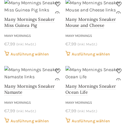
weist
weist
gewählt
gewählt
mehrere
mehrere
werden
werden
Varianten
Variant
Many Mornings Sneaker
Many Mornings Sneaker
auf.
auf.
Miss Guinea Pig
Mouse and Cheese
Die
Die
MANY MORNINGS
MANY MORNINGS
Optionen
Optione
€
7,99
können
€
7,99
können
(Inkl. MwSt.)
(Inkl. MwSt.)
auf
auf
Dieses
Dieses
Ausführung wählen
Ausführung wählen
der
der
Produkt
Produkt
Produktseite
Produkts
weist
weist
gewählt
gewählt
mehrere
mehrere
werden
werden
Varianten
Variant
Many Mornings Sneaker
Many Mornings Sneaker
auf.
auf.
Namaste
Ocean Life
Die
Die
MANY MORNINGS
MANY MORNINGS
Optionen
Optione
€
7,99
können
€
7,99
können
(Inkl. MwSt.)
(Inkl. MwSt.)
auf
auf
Dieses
Dieses
Ausführung wählen
Ausführung wählen
der
der
Produkt
Produkt