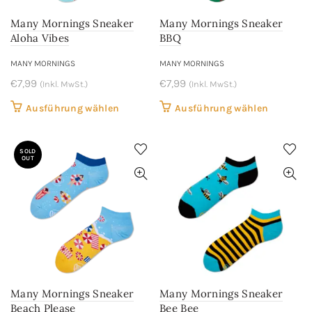
der
der
Many Mornings Sneaker
Many Mornings Sneaker
Produktseite
Produkts
Aloha Vibes
BBQ
gewählt
gewählt
werden
werden
MANY MORNINGS
MANY MORNINGS
€
7,99
€
7,99
(Inkl. MwSt.)
(Inkl. MwSt.)
Dieses
Dieses
Ausführung wählen
Ausführung wählen
Produkt
Produkt
weist
weist
SOLD
mehrere
mehrere
OUT
Varianten
Variant
auf.
auf.
Die
Die
Optionen
Optione
können
können
auf
auf
der
der
Many Mornings Sneaker
Many Mornings Sneaker
Produktseite
Produkts
Beach Please
Bee Bee