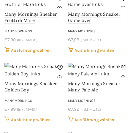
mehrere
mehrere
werden
werden
Varianten
Variant
Many Mornings Sneaker
Many Mornings Sneaker
auf.
auf.
Frutti di Mare
Game over
Die
Die
MANY MORNINGS
MANY MORNINGS
Optionen
Optione
€
7,99
können
€
7,99
können
(Inkl. MwSt.)
(Inkl. MwSt.)
auf
auf
Dieses
Dieses
Ausführung wählen
Ausführung wählen
der
der
Produkt
Produkt
Produktseite
Produkts
weist
weist
gewählt
gewählt
mehrere
mehrere
werden
werden
Varianten
Variant
Many Mornings Sneaker
Many Mornings Sneaker
auf.
auf.
Golden Boy
Many Pale Ale
Die
Die
MANY MORNINGS
MANY MORNINGS
Optionen
Optione
€
7,99
können
€
7,99
können
(Inkl. MwSt.)
(Inkl. MwSt.)
auf
auf
Dieses
Dieses
Ausführung wählen
Ausführung wählen
der
der
Produkt
Produkt
Produktseite
Produkts