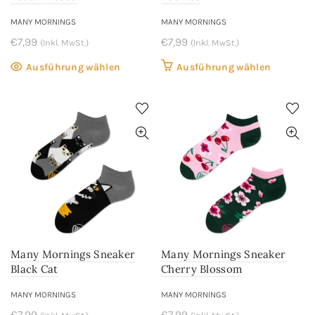
gewählt
gewählt
werden
werden
MANY MORNINGS
MANY MORNINGS
€
7,99
€
7,99
(Inkl. MwSt.)
(Inkl. MwSt.)
Dieses
Dieses
Ausführung wählen
Ausführung wählen
Produkt
Produkt
weist
weist
mehrere
mehrere
Varianten
Variant
auf.
auf.
Die
Die
Optionen
Optione
können
können
auf
auf
der
der
Many Mornings Sneaker
Many Mornings Sneaker
Produktseite
Produkts
Black Cat
Cherry Blossom
gewählt
gewählt
werden
werden
MANY MORNINGS
MANY MORNINGS
€
7,99
€
7,99