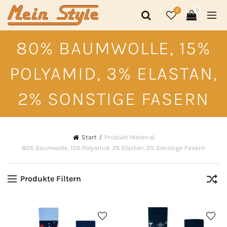
0
0
80% BAUMWOLLE, 15%
POLYAMID, 3% ELASTAN,
2% SONSTIGE FASERN
Start
Produkt Material
80% Baumwolle, 15% Polyamid, 3% Elastan, 2% Sonstige Fasern
Produkte Filtern