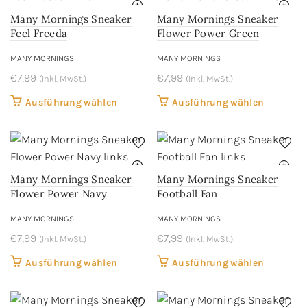
Varianten
Variant
Many Mornings Sneaker
Many Mornings Sneaker
auf.
auf.
Feel Freeda
Flower Power Green
Die
Die
MANY MORNINGS
MANY MORNINGS
Optionen
Optione
€
7,99
können
€
7,99
können
(Inkl. MwSt.)
(Inkl. MwSt.)
auf
auf
Dieses
Dieses
Ausführung wählen
Ausführung wählen
der
der
Produkt
Produkt
Produktseite
Produkts
weist
weist
gewählt
gewählt
mehrere
mehrere
werden
werden
Varianten
Variant
Many Mornings Sneaker
Many Mornings Sneaker
auf.
auf.
Flower Power Navy
Football Fan
Die
Die
MANY MORNINGS
MANY MORNINGS
Optionen
Optione
€
7,99
können
€
7,99
können
(Inkl. MwSt.)
(Inkl. MwSt.)
auf
auf
Dieses
Dieses
Ausführung wählen
Ausführung wählen
der
der
Produkt
Produkt
Produktseite
Produkts
weist
weist
gewählt
gewählt