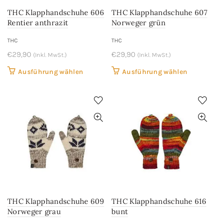
der
der
THC Klapphandschuhe 606
THC Klapphandschuhe 607
Produktseite
Produkts
Rentier anthrazit
Norweger grün
gewählt
gewählt
werden
werden
THC
THC
€
29,90
€
29,90
(Inkl. MwSt.)
(Inkl. MwSt.)
Dieses
Dieses
Ausführung wählen
Ausführung wählen
Produkt
Produkt
weist
weist
mehrere
mehrere
Varianten
Variant
auf.
auf.
Die
Die
Optionen
Optione
können
können
auf
auf
der
der
THC Klapphandschuhe 609
THC Klapphandschuhe 616
Produktseite
Produkts
Norweger grau
bunt
gewählt
gewählt