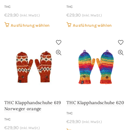
werden
werden
THC
THC
€
29,90
€
29,90
(Inkl. MwSt.)
(Inkl. MwSt.)
Dieses
Dieses
Ausführung wählen
Ausführung wählen
Produkt
Produkt
weist
weist
mehrere
mehrere
Varianten
Variant
auf.
auf.
Die
Die
Optionen
Optione
können
können
auf
auf
der
der
THC Klapphandschuhe 619
THC Klapphandschuhe 620
Produktseite
Produkts
Norweger orange
gewählt
gewählt
THC
werden
werden
THC
€
29,90
(Inkl. MwSt.)
€
29,90
(Inkl. MwSt.)