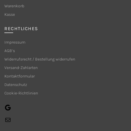
Warenkorb
der
Produktseite
Kasse
gewählt
werden
RECHTLICHES
Impressum
AGB’s
Widerrufsrecht / Bestellung widerrufen
Versand-Zahlarten
Kontaktformular
Datenschutz
Cookie-Richtlinien
Google
E-
Mail