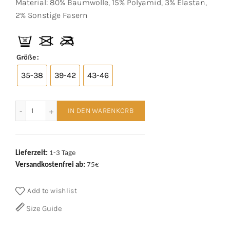
Material: 80% Baumwolle, 15% Polyamid, 3% Elastan,
2% Sonstige Fasern
Größe
35-38
39-42
43-46
Many Mornings Sneaker Black Cat Menge
IN DEN WARENKORB
Lieferzeit:
1-3 Tage
Versandkostenfrei ab:
75€
Add to wishlist
Size Guide