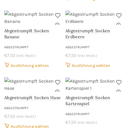
der
der
Produkt
weist
Produktseite
Produkts
weist
mehrere
gewählt
gewählt
mehrere
Varianten
werden
werden
Variant
auf.
Abgestrumpft Socken
Abgestrumpft Socken
auf.
Die
Banane
Erdbeere
Die
Optionen
ABGESTRUMPFT
ABGESTRUMPFT
Optione
können
€
7,50
€
7,50
können
(Inkl. MwSt.)
(Inkl. MwSt.)
auf
auf
der
Dieses
Dieses
Ausführung wählen
Ausführung wählen
der
Produktseite
Produkt
Produkt
Produkts
gewählt
weist
weist
gewählt
werden
mehrere
mehrere
werden
Varianten
Variant
Abgestrumpft Socken Hase
Abgestrumpft Socken
auf.
auf.
Kartenspiel
Die
Die
ABGESTRUMPFT
ABGESTRUMPFT
Optionen
Optione
€
7,50
(Inkl. MwSt.)
können
€
7,50
können
(Inkl. MwSt.)
Dieses
Ausführung wählen