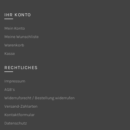
Die
Die
Optionen
Optione
IHR KONTO
können
können
auf
auf
Mein Konto
der
der
Meine Wunschliste
Produktseite
Produkts
Warenkorb
gewählt
gewählt
Kasse
werden
werden
RECHTLICHES
Impressum
AGB’s
Widerrufsrecht / Bestellung widerrufen
Versand-Zahlarten
Kontaktformular
Datenschutz