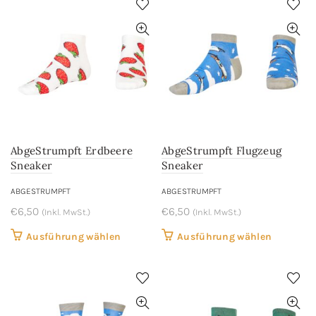
mehrere
Varianten
Variant
auf.
auf.
Die
Die
Optionen
Optione
können
können
auf
auf
der
der
Produktseite
AbgeStrumpft Erdbeere
AbgeStrumpft Flugzeug
Produkts
gewählt
Sneaker
Sneaker
gewählt
werden
werden
ABGESTRUMPFT
ABGESTRUMPFT
€
6,50
€
6,50
(Inkl. MwSt.)
(Inkl. MwSt.)
Dieses
Dieses
Ausführung wählen
Ausführung wählen
Produkt
Produkt
weist
weist
mehrere
mehrere
Varianten
Variant