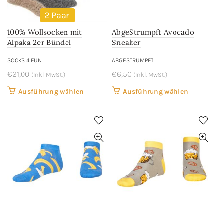
2 Paar
100% Wollsocken mit
AbgeStrumpft Avocado
Alpaka 2er Bündel
Sneaker
SOCKS 4 FUN
ABGESTRUMPFT
€
21,00
€
6,50
(Inkl. MwSt.)
(Inkl. MwSt.)
Dieses
Dieses
Ausführung wählen
Ausführung wählen
Produkt
Produkt
weist
weist
mehrere
mehrere
Varianten
Variant
auf.
auf.
Die
Die
Optionen
Optione
können
können
auf
auf
der
der