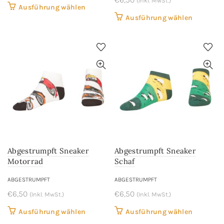
(Inkl. MwSt.)
Dieses
Ausführung wählen
Dieses
Ausführung wählen
Produkt
Produkt
weist
weist
mehrere
mehrere
Varianten
Variant
auf.
auf.
Die
Die
Optionen
Optione
können
können
auf
auf
der
der
Produktseite
Abgestrumpft Sneaker
Abgestrumpft Sneaker
Produkts
gewählt
Motorrad
Schaf
gewählt
werden
werden
ABGESTRUMPFT
ABGESTRUMPFT
€
6,50
€
6,50
(Inkl. MwSt.)
(Inkl. MwSt.)
Dieses
Dieses
Ausführung wählen
Ausführung wählen
Produkt
Produkt