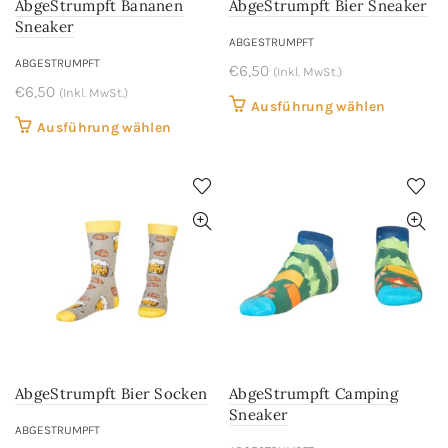
AbgeStrumpft Bananen
AbgeStrumpft Bier Sneaker
Produktseite
Produkts
Sneaker
gewählt
gewählt
ABGESTRUMPFT
werden
werden
ABGESTRUMPFT
€
6,50
(Inkl. MwSt.)
€
6,50
(Inkl. MwSt.)
Dieses
Ausführung wählen
Dieses
Ausführung wählen
Produkt
Produkt
weist
weist
mehrere
mehrere
Variant
Varianten
auf.
auf.
Die
Die
Optione
Optionen
können
können
auf
auf
der
der
Produkts
AbgeStrumpft Bier Socken
AbgeStrumpft Camping
Produktseite
gewählt
Sneaker
gewählt
werden
ABGESTRUMPFT