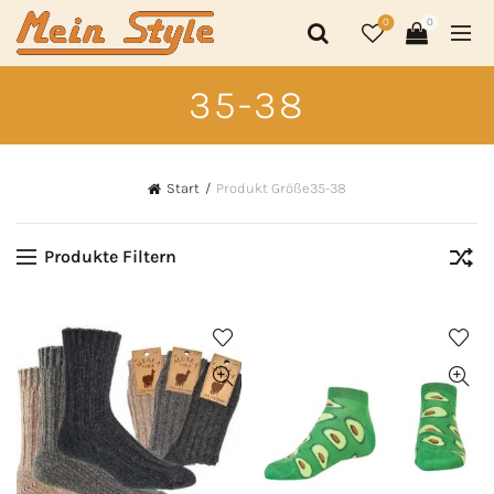
0
0
35-38
Start
Produkt Größe
35-38
Produkte Filtern