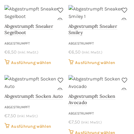
weist
weist
mehrere
mehrere
Varianten
Variant
Abgestrumpft Sneaker
Abgestrumpft Sneaker
auf.
auf.
Segelboot
Smiley
Die
Die
ABGESTRUMPFT
ABGESTRUMPFT
Optionen
Optione
€
6,50
können
€
6,50
können
(Inkl. MwSt.)
(Inkl. MwSt.)
auf
auf
Dieses
Dieses
Ausführung wählen
Ausführung wählen
der
der
Produkt
Produkt
Produktseite
Produkts
weist
weist
gewählt
gewählt
mehrere
mehrere
werden
werden
Varianten
Variant
Abgestrumpft Socken Auto
Abgestrumpft Socken
auf.
auf.
Avocado
Die
Die
ABGESTRUMPFT
ABGESTRUMPFT
Optionen
Optione
€
7,50
(Inkl. MwSt.)
können
€
7,50
können
(Inkl. MwSt.)
Dieses
Ausführung wählen
auf
auf
Dieses
Ausführung wählen
Produkt