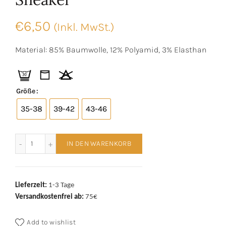
€
6,50
(Inkl. MwSt.)
Material: 85% Baumwolle, 12% Polyamid, 3% Elasthan
Größe
35-38
39-42
43-46
AbgeStrumpft Hirsch Sneaker Menge
IN DEN WARENKORB
Lieferzeit:
1-3 Tage
Versandkostenfrei ab:
75€
Add to wishlist