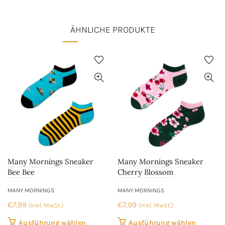
mehrere
mehrer
Varianten
Variant
ÄHNLICHE PRODUKTE
auf.
auf.
Die
Die
Optionen
Optione
können
können
auf
auf
der
der
Produktseite
Produkt
gewählt
gewählt
werden
werden
Many Mornings Sneaker
Many Mornings Sneaker
Bee Bee
Cherry Blossom
MANY MORNINGS
MANY MORNINGS
€
7,99
€
7,99
(Inkl. MwSt.)
(Inkl. MwSt.)
Dieses
Dieses
Ausführung wählen
Ausführung wählen