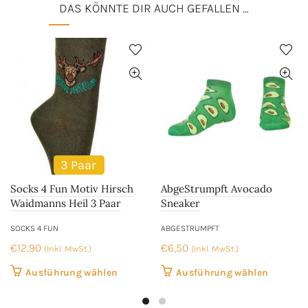
DAS KÖNNTE DIR AUCH GEFALLEN …
3 Paar
Socks 4 Fun Motiv Hirsch
AbgeStrumpft Avocado
Waidmanns Heil 3 Paar
Sneaker
SOCKS 4 FUN
ABGESTRUMPFT
€
12,90
€
6,50
(Inkl. MwSt.)
(Inkl. MwSt.)
Dieses
Dieses
Ausführung wählen
Ausführung wählen
Produkt
Produkt
weist
weist