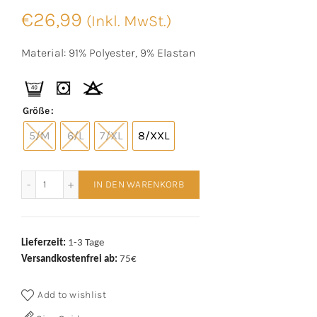
€
26,99
(Inkl. MwSt.)
Material: 91% Polyester, 9% Elastan
Größe
5/M
6/L
7/XL
8/XXL
Mey Herren Shorty 2120011 Kumkum Red Menge
IN DEN WARENKORB
Lieferzeit:
1-3 Tage
Versandkostenfrei ab:
75€
Add to wishlist