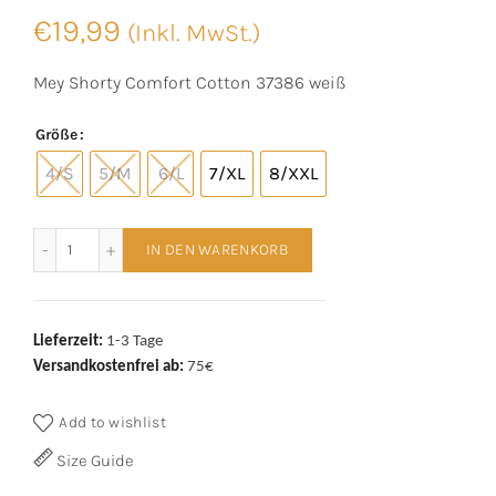
€
19,99
(Inkl. MwSt.)
Mey Shorty Comfort Cotton 37386 weiß
Größe
4/S
5/M
6/L
7/XL
8/XXL
Mey Shorty Comfort Cotton 37386 weiß Menge
IN DEN WARENKORB
Lieferzeit:
1-3 Tage
Versandkostenfrei ab:
75€
Add to wishlist
Size Guide