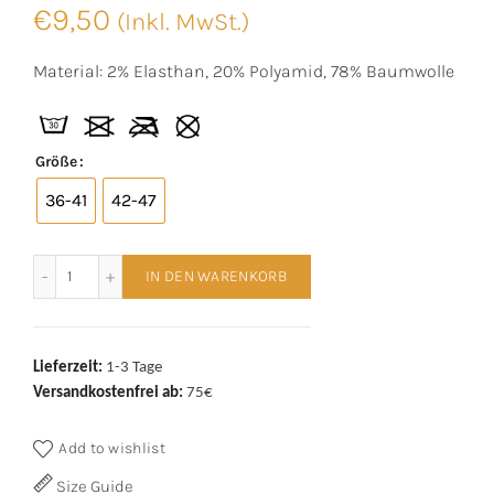
€
9,50
(Inkl. MwSt.)
Material: 2% Elasthan, 20% Polyamid, 78% Baumwolle
Größe
36-41
42-47
Socks 4 Fun Motivsocken Fußball 2er Bündel Menge
IN DEN WARENKORB
Lieferzeit:
1-3 Tage
Versandkostenfrei ab:
75€
Add to wishlist
Size Guide