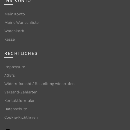
IHR KONTO
Optionen
Optione
können
können
Mein Konto
auf
auf
Meine Wunschliste
der
der
Warenkorb
Produktseite
Produkt
Kasse
gewählt
gewählt
werden
werden
RECHTLICHES
Impressum
AGB’s
Widerrufsrecht / Bestellung widerrufen
Versand-Zahlarten
Kontaktformular
Datenschutz
Cookie-Richtlinien