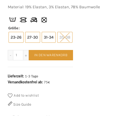
Material: 19% Elastan, 3% Elastan, 78% Baumwolle
Größe
23-26
27-30
31-34
35-38
RS Kindersneaker 3-er Bündel Maritim Menge
IN DEN WARENKORB
Lieferzeit:
1-3 Tage
Versandkostenfrei ab:
75€
Add to wishlist
Size Guide