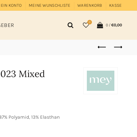
EIN KONTO
MEINE WUNSCHLISTE
WARENKORB
KASSE
0
GEBER
0
/
€
0,00
0023 Mixed
7% Polyamid, 13% Elasthan