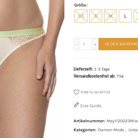
Größe
XS
S
M
L
Mey Brasil 1120023 Mixe
IN DEN WARENK
Lieferzeit:
1-3 Tage
Versandkostenfrei ab:
75€
Add to wishlist
Size Guide
Artikelnummer:
Mey1120023Mi
Kategorien:
Damen-Mode
,
Unte