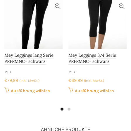
Mey Leggings lang Serie
Mey Leggings 3/4 Serie
PRFRMNC+ schwarz
PRFRMNC+ schwarz
MEY
MEY
€
79,99
€
69,99
(Inkl. MwSt.)
(Inkl. MwSt.)
Dieses
Dieses
Ausführung wählen
Ausführung wählen
Produkt
Produkt
weist
weist
mehrere
mehrer
Varianten
Variant
auf.
auf.
ÄHNLICHE PRODUKTE