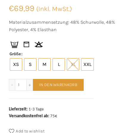
€
69,99
(Inkl. MwSt.)
Materialzusammensetzung: 48% Schurwolle, 48%
Polyester, 4% Elasthan
Größe
XS
S
M
L
XL
XXL
Mey T-Shirt Serie PRFRMNC+ schwarz Menge
IN DEN WARENKORB
Lieferzeit:
1-3 Tage
Versandkostenfrei ab:
75€
Add to wishlist