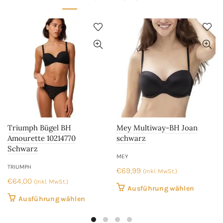
Die
Die
Optionen
Optione
können
können
auf
auf
der
der
Produktseite
Produkt
gewählt
gewählt
werden
werden
Triumph Bügel BH
Mey Multiway-BH Joan
Amourette 10214770
schwarz
Schwarz
MEY
TRIUMPH
€
69,99
(Inkl. MwSt.)
€
64,00
(Inkl. MwSt.)
Dieses
Ausführung wählen
Dieses
Ausführung wählen
Produkt
Produkt
weist
weist