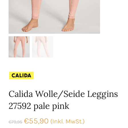
Calida Wolle/Seide Leggins
27592 pale pink
Ursprünglicher
Aktueller
€
55,90
(Inkl. MwSt.)
€
79,95