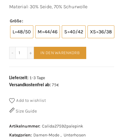
Preis
Preis
Material: 30% Seide, 70% Schurwolle
war:
ist:
Größe
€79,95
€55,90.
L=48/50
M=44/46
S=40/42
XS=36/38
Calida Wolle/Seide Leggins 27592 pale pink Menge
IN DEN WARENKORB
Lieferzeit:
1-3 Tage
Versandkostenfrei ab:
75€
Add to wishlist
Size Guide
Artikelnummer:
Calida27592palepink
Kategorien:
Damen-Mode
,
Unterhosen