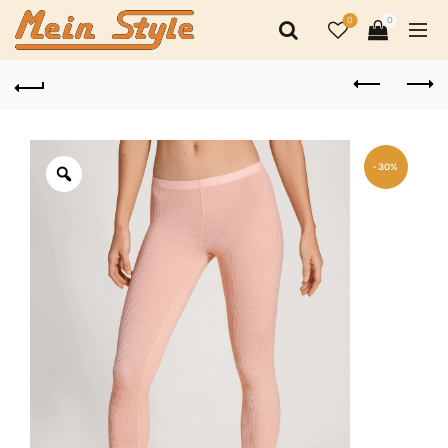
0
0
-30%