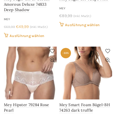
Produktseite
Produkts
Amorous Deluxe 74833
gewählt
gewählt
MEY
Deep Shadow
werden
werden
€
89,99
(Inkl. MwSt.)
MEY
Dieses
Ausführung wählen
Ursprünglicher
Aktueller
€
49,99
€
69,99
(Inkl. MwSt.)
Produkt
Preis
Preis
Dieses
Ausführung wählen
weist
war:
ist:
Produkt
mehrere
€69,99
€49,99.
weist
Variant
-33%
mehrere
auf.
Varianten
Die
auf.
Optione
Die
können
Optionen
auf
können
der
auf
Produkts
der
gewählt
Mey Hipster 79284 Rose
Mey Smart Foam Bügel-BH
Produktseite
werden
Pearl
74263 dark truffle
gewählt