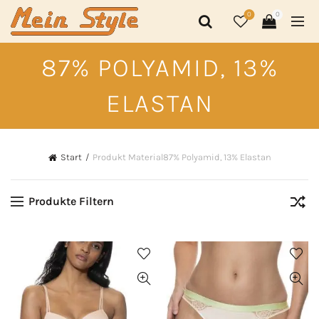
0
0
87% POLYAMID, 13%
ELASTAN
Start
Produkt Material
87% Polyamid, 13% Elastan
Produkte Filtern