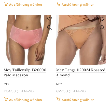
Dieses
Dieses
Ausführung wählen
Ausführung wählen
Produkt
Produkt
weist
weist
mehrere
mehrere
Varianten
Variant
auf.
auf.
Die
Die
Optionen
Optione
können
können
auf
auf
der
der
Mey Taillenslip 1320000
Mey Tanga 1120024 Roasted
Produktseite
Produkts
Pale Macaron
Almond
gewählt
gewählt
werden
werden
MEY
MEY
€
34,99
€
27,99
(Inkl. MwSt.)
(Inkl. MwSt.)
Dieses
Dieses
Ausführung wählen
Ausführung wählen
Produkt
Produkt