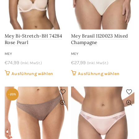
Mey Bi-Stretch-BH 74284
Mey Brasil 1120023 Mixed
Rose Pearl
Champagne
MEY
MEY
€
74,99
€
27,99
(Inkl. MwSt.)
(Inkl. MwSt.)
Dieses
Dieses
Ausführung wählen
Ausführung wählen
Produkt
Produkt
weist
weist
-20%
mehrere
mehrere
Varianten
Variant
auf.
auf.
Die
Die
Optionen
Optione
können
können