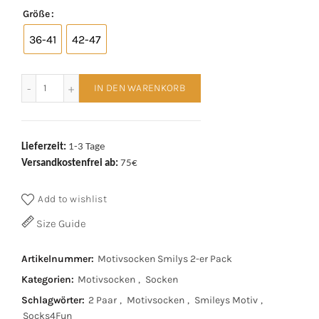
Größe
36-41
42-47
Motivsocken Smileys 2-er Pack Menge
IN DEN WARENKORB
Lieferzeit:
1-3 Tage
Versandkostenfrei ab:
75€
Add to wishlist
Size Guide
Artikelnummer:
Motivsocken Smilys 2-er Pack
Kategorien:
Motivsocken
,
Socken
Schlagwörter:
2 Paar
,
Motivsocken
,
Smileys Motiv
,
Socks4Fun