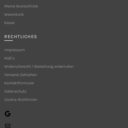
auf
auf
Meine Wunschliste
der
der
Warenkorb
Produktseite
Produkt
Kasse
gewählt
gewählt
werden
werden
RECHTLICHES
Impressum
AGB’s
Widerrufsrecht / Bestellung widerrufen
Versand-Zahlarten
Kontaktformular
Datenschutz
Cookie-Richtlinien
Google
E-