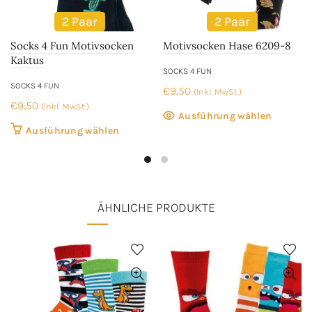
2 Paar
2 Paar
Socks 4 Fun Motivsocken
Motivsocken Hase 6209-8
Kaktus
SOCKS 4 FUN
SOCKS 4 FUN
€
9,50
(Inkl. MwSt.)
€
9,50
(Inkl. MwSt.)
Dieses
Ausführung wählen
Dieses
Ausführung wählen
Produkt
Produkt
weist
weist
mehrer
mehrere
Variant
Varianten
auf.
ÄHNLICHE PRODUKTE
auf.
Die
Die
Optione
Optionen
können
können
auf
auf
der
der
Produkt