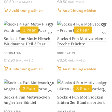
€
9,50
€
9,50
(Inkl. MwSt.)
(Inkl. MwSt.)
Dieses
Dieses
Ausführung wählen
Ausführung wählen
Produkt
Produkt
weist
weist
mehrere
mehrere
3 Paar
2 Paar
Varianten
Variant
Socks 4 Fun Motiv Hirsch
Socks 4 Fun Motivsocken –
auf.
auf.
Waidmanns Heil 3 Paar
Freche Früchte
Die
Die
SOCKS 4 FUN
SOCKS 4 FUN
Optionen
Optione
€
12,90
können
€
9,50
können
(Inkl. MwSt.)
(Inkl. MwSt.)
auf
auf
Dieses
Dieses
Ausführung wählen
Ausführung wählen
der
der
Produkt
Produkt
Produktseite
Produkts
weist
weist
gewählt
gewählt
mehrere
mehrere
2 Paar
3 Paar
werden
werden
Varianten
Variant
Socks 4 Fun Motivsocken
Socks 4 Fun Motivsocken
auf.
auf.
Angler 2er Bündel
Blüten 3er Bündel sortiert
Die
Die
SOCKS 4 FUN
SOCKS 4 FUN