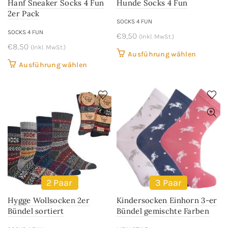
Hanf Sneaker Socks 4 Fun
Hunde Socks 4 Fun
Produktseite
gewählt
2er Pack
gewählt
werden
SOCKS 4 FUN
werden
SOCKS 4 FUN
€
9,50
(Inkl. MwSt.)
€
8,50
(Inkl. MwSt.)
Dieses
Ausführung wählen
Dieses
Ausführung wählen
Produkt
Produkt
weist
weist
mehrere
mehrere
Variant
Varianten
auf.
auf.
Die
Die
Optione
Optionen
können
können
auf
auf
der
2 Paar
3 Paar
der
Produkts
Hygge Wollsocken 2er
Kindersocken Einhorn 3-er
Produktseite
gewählt
Bündel sortiert
Bündel gemischte Farben
gewählt
werden