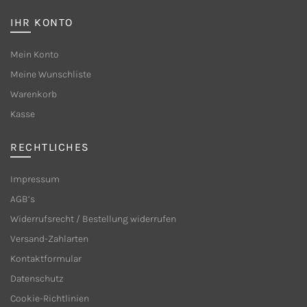
Optionen
Optione
IHR KONTO
können
können
auf
auf
Mein Konto
der
der
Meine Wunschliste
Produktseite
Produkts
Warenkorb
gewählt
gewählt
Kasse
werden
werden
RECHTLICHES
Impressum
AGB’s
Widerrufsrecht / Bestellung widerrufen
Versand-Zahlarten
Kontaktformular
Datenschutz
Cookie-Richtlinien