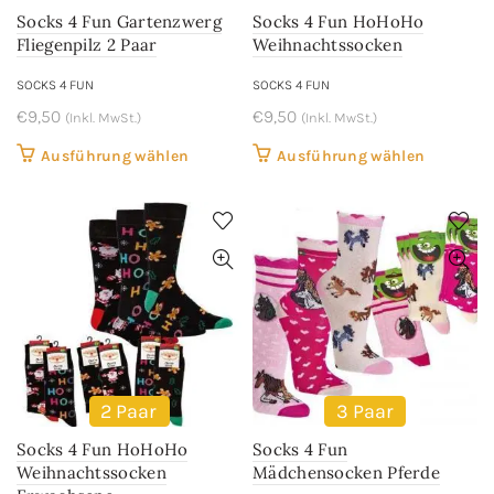
der
der
Socks 4 Fun Gartenzwerg
Socks 4 Fun HoHoHo
Produktseite
Produkts
Fliegenpilz 2 Paar
Weihnachtssocken
gewählt
gewählt
werden
werden
SOCKS 4 FUN
SOCKS 4 FUN
€
9,50
€
9,50
(Inkl. MwSt.)
(Inkl. MwSt.)
Dieses
Dieses
Ausführung wählen
Ausführung wählen
Produkt
Produkt
weist
weist
mehrere
mehrere
Varianten
Variant
auf.
auf.
Die
Die
Optionen
Optione
können
können
auf
auf
2 Paar
3 Paar
der
der
Socks 4 Fun HoHoHo
Socks 4 Fun
Produktseite
Produkts
Weihnachtssocken
Mädchensocken Pferde
gewählt
gewählt