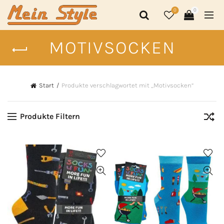
0
0
MOTIVSOCKEN
Start
Produkte verschlagwortet mit „Motivsocken“
Produkte Filtern