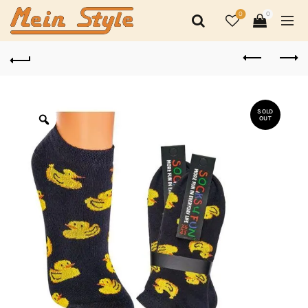
0
0
SOLD
OUT