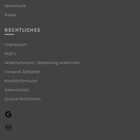
der
Produkt
Warenkorb
Produktseite
gewählt
Kasse
gewählt
werden
werden
RECHTLICHES
Impressum
AGB’s
Widerrufsrecht / Bestellung widerrufen
Versand-Zahlarten
Kontaktformular
Datenschutz
Cookie-Richtlinien
Google
E-
Mail