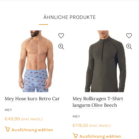
ÄHNLICHE PRODUKTE
Mey Hose kurz Retro Car
Mey Rollkragen T-Shirt
langarm Olive Beech
MEY
MEY
€
49,99
(Inkl. MwSt.)
€
119,00
(Inkl. MwSt.)
Dieses
Ausführung wählen
Dieses
Ausführung wählen
Produkt