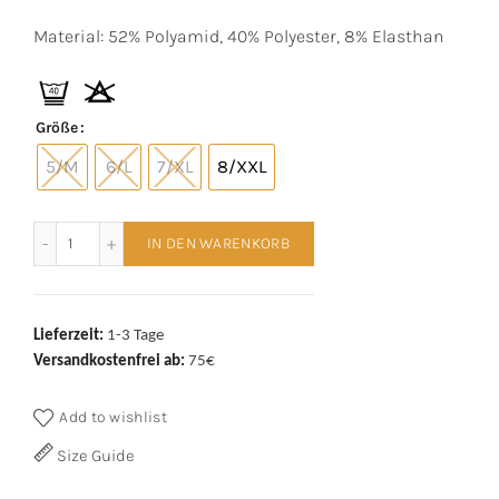
Material: 52% Polyamid, 40% Polyester, 8% Elasthan
Größe
5/M
6/L
7/XL
8/XXL
Mey Shorty Blue Dusk Menge
IN DEN WARENKORB
Lieferzeit:
1-3 Tage
Versandkostenfrei ab:
75€
Add to wishlist
Size Guide