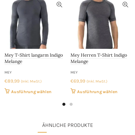
Mey T-Shirt langarm Indigo
Mey Herren T-Shirt Indigo
Melange
Melange
MEY
MEY
€
89,99
€
69,99
(Inkl. MwSt.)
(Inkl. MwSt.)
Dieses
Dieses
Ausführung wählen
Ausführung wählen
Produkt
Produkt
weist
weist
mehrere
mehrer
Varianten
Variant
ÄHNLICHE PRODUKTE
auf.
auf.