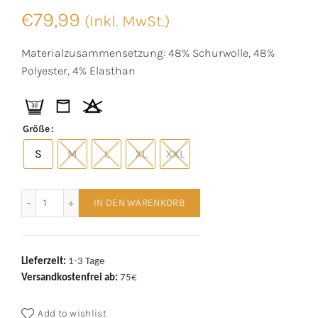
€
79,99
(Inkl. MwSt.)
Materialzusammensetzung: 48% Schurwolle, 48%
Polyester, 4% Elasthan
Größe
S
M
L
XL
XXL
Mey Long John Indigo Melange Menge
IN DEN WARENKORB
Lieferzeit:
1-3 Tage
Versandkostenfrei ab:
75€
Add to wishlist