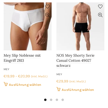
Die
Die
Optionen
Optione
können
können
auf
auf
der
der
Produktseite
Produkt
gewählt
gewählt
werden
werden
Mey Slip Noblesse mit
NOS Mey Shorty Serie
Eingriff 2813
Casual Cotton 49027
schwarz
MEY
MEY
Preisspanne:
€
19,99
–
€
20,99
(Inkl. MwSt.)
€
29,99
€19,99
(Inkl. MwSt.)
Dieses
Ausführung wählen
bis
Dieses
Ausführung wählen
Produkt
€20,99
Produkt
weist
weist
mehrere
mehrer