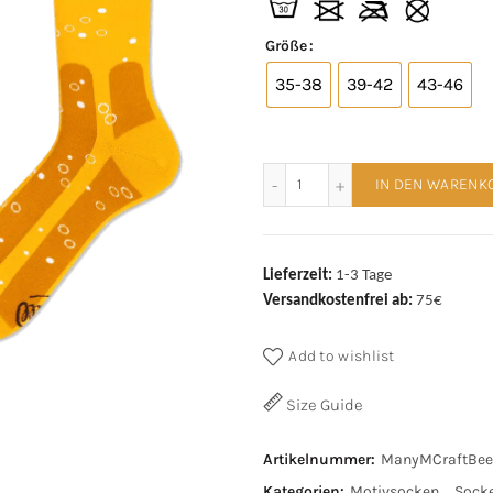
Größe
35-38
39-42
43-46
Many Mornings Socken Cra
IN DEN WARENK
Lieferzeit:
1-3 Tage
Versandkostenfrei ab:
75€
Add to wishlist
Size Guide
Artikelnummer:
ManyMCraftBee
Kategorien:
Motivsocken
,
Sock