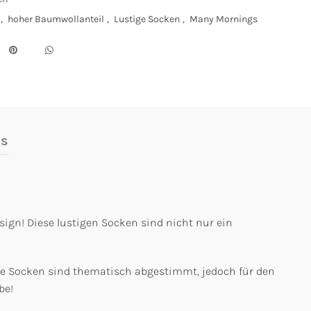
,
hoher Baumwollanteil
,
Lustige Socken
,
Many Mornings
gs
ign! Diese lustigen Socken sind nicht nur ein
ie Socken sind thematisch abgestimmt, jedoch für den
be!