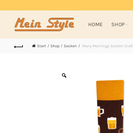
HOME
SHOP
Start
Shop
Socken
Many Mornings Socken Craft