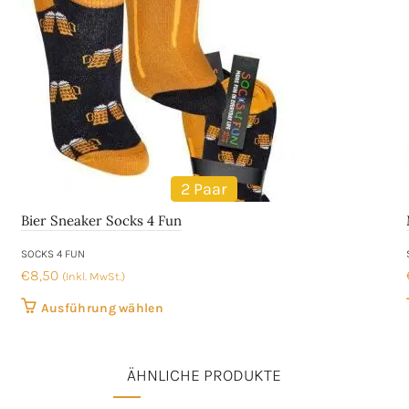
2 Paar
Bier Sneaker Socks 4 Fun
SOCKS 4 FUN
€
8,50
(Inkl. MwSt.)
Dieses
Ausführung wählen
Produkt
weist
ÄHNLICHE PRODUKTE
mehrere
Varianten