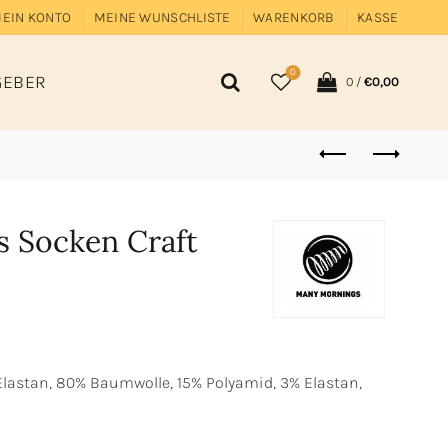
EIN KONTO
MEINE WUNSCHLISTE
WARENKORB
KASSE
0
GEBER
0
/
€
0,00
 Socken Craft
Elastan, 80% Baumwolle, 15% Polyamid, 3% Elastan,