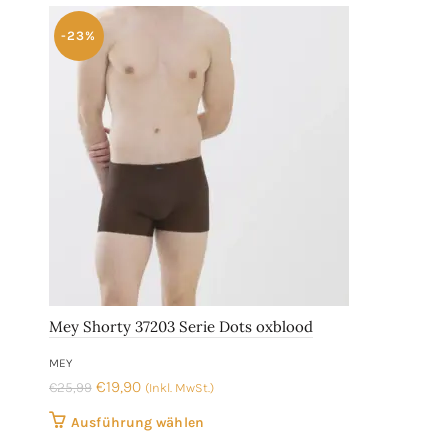
auf.
Die
-23%
Optionen
können
auf
der
Produktseite
gewählt
werden
Mey Shorty 37203 Serie Dots oxblood
MEY
Ursprünglicher
Aktueller
€
19,90
€
25,99
(Inkl. MwSt.)
Preis
Preis
Dieses
Ausführung wählen
war:
ist:
Produkt