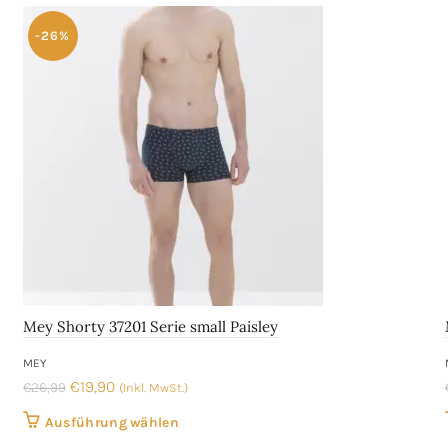
auf.
Die
-26%
Optionen
können
auf
der
Produktseite
gewählt
werden
Mey Shorty 37201 Serie small Paisley
MEY
Ursprünglicher
Aktueller
€
19,90
€
26,99
(Inkl. MwSt.)
Preis
Preis
Dieses
Ausführung wählen
war:
ist:
Produkt