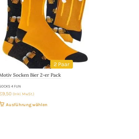
2 Paar
Motiv Socken Bier 2-er Pack
SOCKS 4 FUN
€
9,50
(Inkl. MwSt.)
Dieses
Ausführung wählen
Produkt
weist
mehrere
Varianten