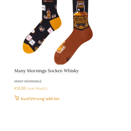
Many Mornings Socken Whisky
MANY MORNINGS
€
9,99
(Inkl. MwSt.)
Dieses
Ausführung wählen
Produkt
weist
mehrere
Varianten