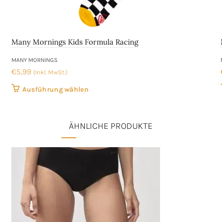
Many Mornings Kids Formula Racing
MANY MORNINGS
€
5,99
(Inkl. MwSt.)
Dieses
Ausführung wählen
Produkt
weist
ÄHNLICHE PRODUKTE
mehrere
Varianten
auf.
Die
Optionen
können
auf
der