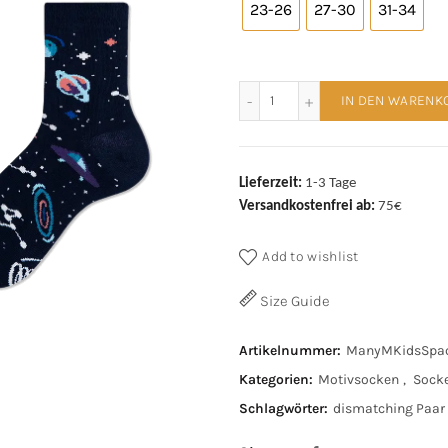
23-26
27-30
31-34
Many Mornings Kids Space
IN DEN WARENK
Lieferzeit:
1-3 Tage
Versandkostenfrei ab:
75€
Add to wishlist
Size Guide
Artikelnummer:
ManyMKidsSpac
Kategorien:
Motivsocken
,
Sock
Schlagwörter:
dismatching Paar