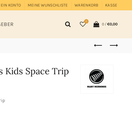
EIN KONTO
MEINE WUNSCHLISTE
WARENKORB
KASSE
0
GEBER
0
/
€
0,00
 Kids Space Trip
rip