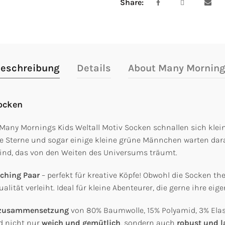
Share
eschreibung
Details
About Many Mornin
Socken
n Many Mornings Kids Weltall Motiv Socken schnallen sich kle
de Sterne und sogar einige kleine grüne Männchen warten dara
Kind, das von den Weiten des Universums träumt.
ching Paar
– perfekt für kreative Köpfe! Obwohl die Socken 
alität verleiht. Ideal für kleine Abenteurer, die gerne ihre eig
lzusammensetzung
von 80% Baumwolle, 15% Polyamid, 3% Elas
nd nicht nur
weich und gemütlich
, sondern auch
robust und l