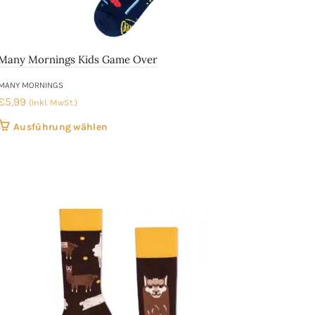
Many Mornings Kids Game Over
MANY MORNINGS
€
5,99
(Inkl. MwSt.)
Dieses
Ausführung wählen
Produkt
weist
mehrere
Varianten
auf.
Die
Optionen
können
auf
der