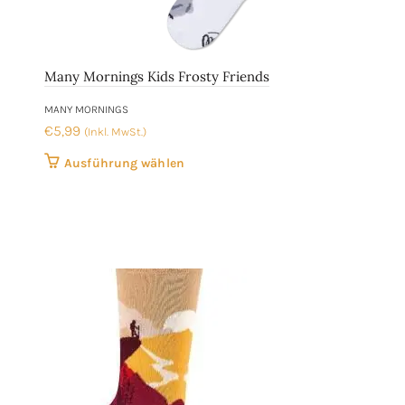
Many Mornings Kids Frosty Friends
MANY MORNINGS
€
5,99
(Inkl. MwSt.)
Dieses
Ausführung wählen
Produkt
weist
mehrere
Varianten
auf.
Die
Optionen
können
auf
der