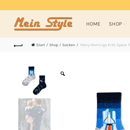
HOME
SHOP
Start
Shop
Socken
Many Mornings Kids Space T