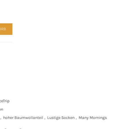
 Trip Menge
ORB
eTrip
en
,
hoher Baumwollanteil
,
Lustige Socken
,
Many Mornings