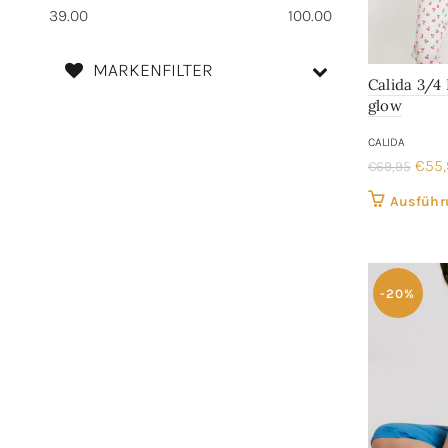
39.00
100.00
MARKENFILTER
Calida 3/4
glow
CALIDA
Ursp
€
55
€
69,95
Prei
Ausführ
war:
€69,
-20%