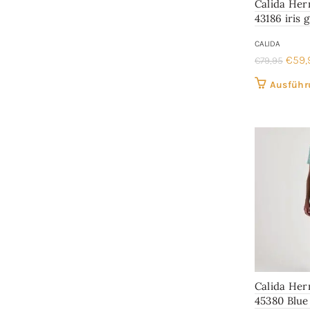
Calida He
43186 iris 
CALIDA
Ursp
€
59,
€
79,95
Preis
Ausführ
war:
€79,
Calida He
45380 Blue 