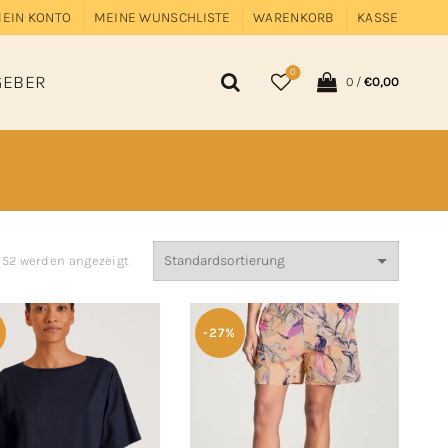
EIN KONTO
MEINE WUNSCHLISTE
WARENKORB
KASSE
0
GEBER
0
/
€
0,00
n 52 werden angezeigt
-27%