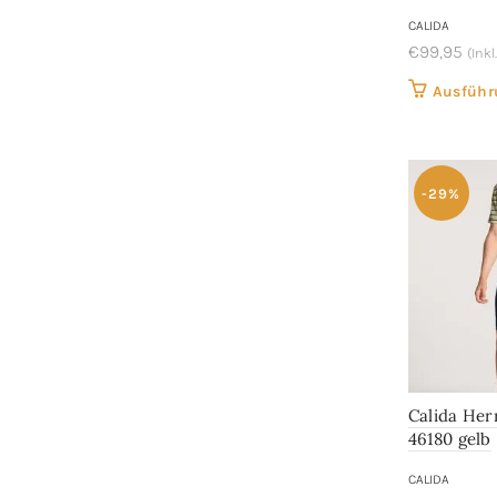
CALIDA
€
99,95
(Inkl
Ausführ
-29%
Calida He
46180 gelb
CALIDA