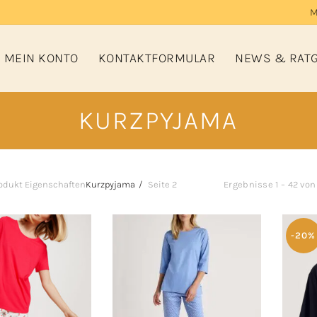
M
MEIN KONTO
KONTAKTFORMULAR
NEWS & RAT
KURZPYJAMA
odukt Eigenschaften
Kurzpyjama
Seite 2
Ergebnisse 1 – 42 vo
-20%