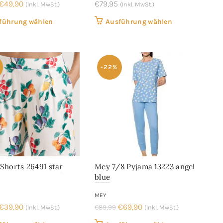
Ursprünglicher
Aktueller
€
49,90
€
79,95
(Inkl. MwSt.)
(Inkl. MwSt.)
Preis
Preis
Dieses
Dieses
führung wählen
Ausführung wählen
war:
ist:
Produkt
Produkt
€69,95
€49,90.
weist
weist
mehrere
mehrere
-22%
Varianten
Varianten
auf.
auf.
Die
Die
Optionen
Optionen
können
können
auf
auf
der
der
Produktseite
Produktseite
 Shorts 26491 star
Mey 7/8 Pyjama 13223 angel
gewählt
gewählt
blue
werden
werden
MEY
Ursprünglicher
Aktueller
Ursprünglicher
Aktueller
€
39,90
€
69,90
€
89,99
(Inkl. MwSt.)
(Inkl. MwSt.)
Preis
Preis
Preis
Preis