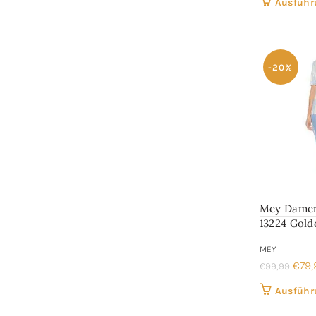
Ausführ
war:
€89,
-20%
Mey Damen
13224 Gold
MEY
Ursp
€
79,
€
99,99
Prei
Ausführ
war: