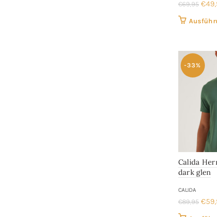
Ursp
€
49
€
69,95
Prei
Ausführ
war:
€69,
-33%
Calida Her
dark glen
CALIDA
Ursp
€
59
€
89,95
Prei