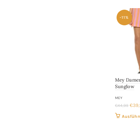
€99,
-11%
Mey Damen
Sunglow
MEY
Ursp
€
39
€
44,99
Prei
Ausführ
war:
€44,