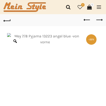
0
0
-22%