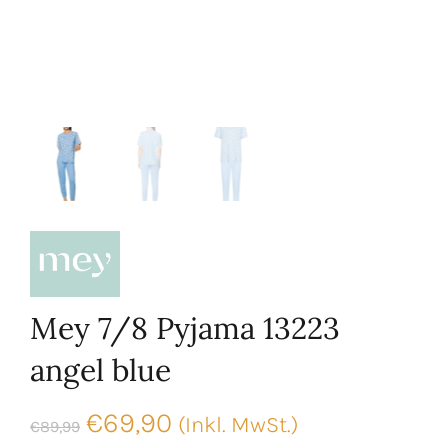
Mey 7/8 Pyjama 13223
angel blue
Ursprünglicher
Aktueller
€
69,90
(Inkl. MwSt.)
€
89,99