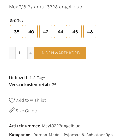
Preis
Preis
Mey 7/8 Pyjama 13223 angel blue
war:
ist:
Größe
€89,99
€69,90.
38
40
42
44
46
48
Mey 7/8 Pyjama 13223 angel blue Menge
IN DEN WARENKORB
Lieferzeit:
1-3 Tage
Versandkostenfrei ab:
75€
Add to wishlist
Size Guide
Artikelnummer:
Mey13223angelblue
Kategorien:
Damen-Mode
,
Pyjamas & Schlafanzüge