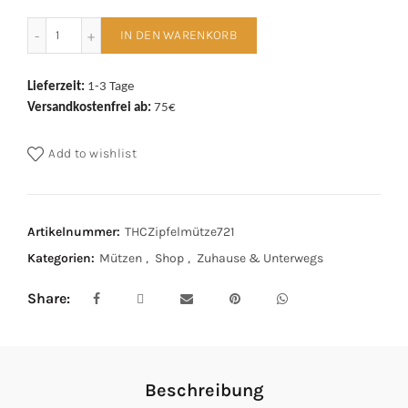
THC Schafwoll Zipfelmütze 721 schwarz Menge
IN DEN WARENKORB
Lieferzeit:
1-3 Tage
Versandkostenfrei ab:
75€
Add to wishlist
Artikelnummer:
THCZipfelmütze721
Kategorien:
Mützen
,
Shop
,
Zuhause & Unterwegs
Share
Beschreibung