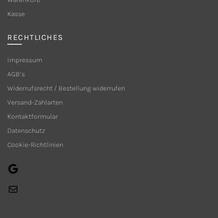
Produktseite
Kasse
gewählt
werden
RECHTLICHES
Impressum
AGB’s
Widerrufsrecht / Bestellung widerrufen
Versand-Zahlarten
Kontaktformular
Datenschutz
Cookie-Richtlinien
Google
E-
Mail