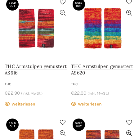
SOLD
SOLD
OUT
OUT
THC Armstulpen gemustert
THC Armstulpen gemustert
AS616
AS620
THC
THC
€
22,90
€
22,90
(Inkl. MwSt.)
(Inkl. MwSt.)
Weiterlesen
Weiterlesen
SOLD
SOLD
OUT
OUT