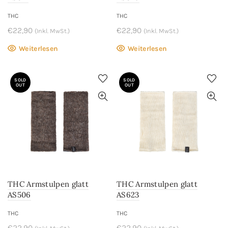
THC
THC
€
22,90
€
22,90
(Inkl. MwSt.)
(Inkl. MwSt.)
Weiterlesen
Weiterlesen
SOLD
SOLD
OUT
OUT
THC Armstulpen glatt
THC Armstulpen glatt
AS506
AS623
THC
THC
€
22,90
€
22,90