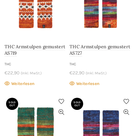
THC Armstulpen gemustert
THC Armstulpen gemustert
AS719
AS727
THC
THC
€
22,90
€
22,90
(Inkl. MwSt.)
(Inkl. MwSt.)
Weiterlesen
Weiterlesen
SOLD
SOLD
OUT
OUT