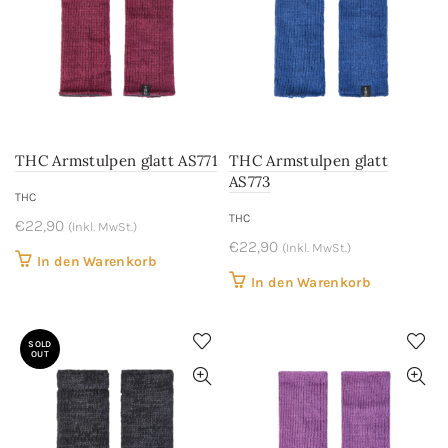
THC Armstulpen glatt AS771
THC Armstulpen glatt
AS773
THC
THC
€
22,90
(Inkl. MwSt.)
€
22,90
(Inkl. MwSt.)
In den Warenkorb
In den Warenkorb
SOLD
OUT