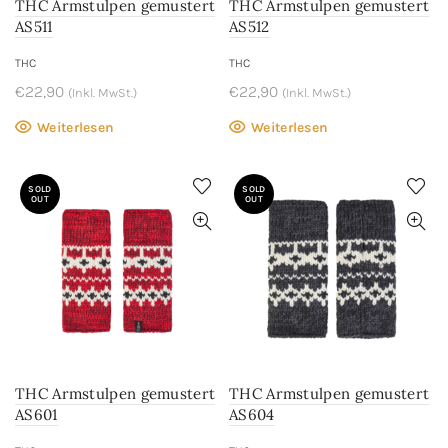
THC Armstulpen gemustert
THC Armstulpen gemustert
Produktseite
AS511
AS512
gewählt
werden
THC
THC
€
22,90
€
22,90
(Inkl. MwSt.)
(Inkl. MwSt.)
Weiterlesen
Weiterlesen
SOLD
SOLD
OUT
OUT
THC Armstulpen gemustert
THC Armstulpen gemustert
AS601
AS604