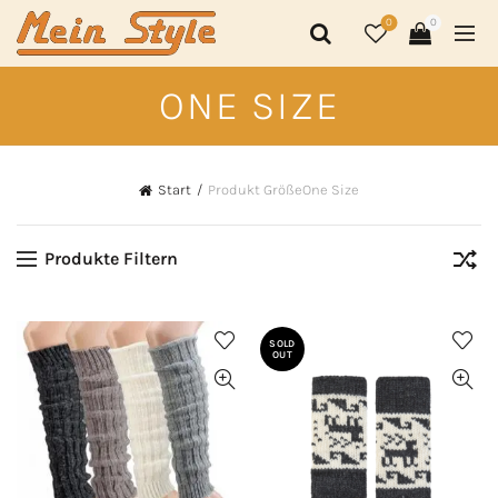
0
0
ONE SIZE
Start
Produkt Größe
One Size
Produkte Filtern
SOLD
OUT