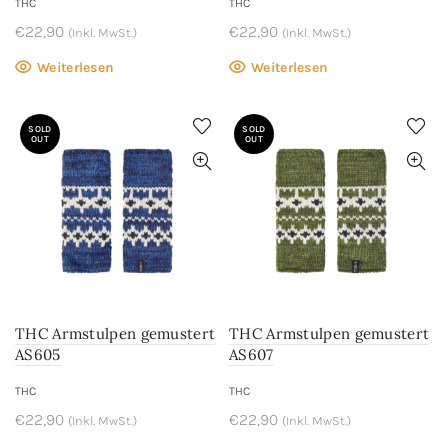
THC
THC
€
22,90
€
22,90
(Inkl. MwSt.)
(Inkl. MwSt.)
Weiterlesen
Weiterlesen
SOLD
SOLD
OUT
OUT
THC Armstulpen gemustert
THC Armstulpen gemustert
AS605
AS607
THC
THC
€
22,90
€
22,90
(Inkl. MwSt.)
(Inkl. MwSt.)