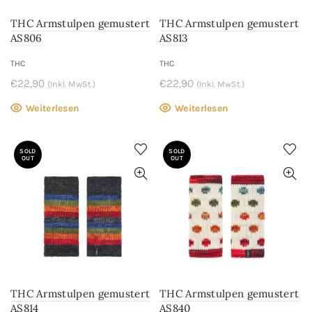
THC Armstulpen gemustert
THC Armstulpen gemustert
AS806
AS813
THC
THC
€
22,90
€
22,90
(Inkl. MwSt.)
(Inkl. MwSt.)
Weiterlesen
Weiterlesen
SOLD
SOLD
OUT
OUT
THC Armstulpen gemustert
THC Armstulpen gemustert
AS814
AS840