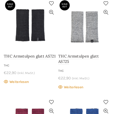
SOLD
SOLD
OUT
OUT
THC Armstulpen glatt AS721
THC Armstulpen glatt
AS725
THC
THC
€
22,90
(Inkl. MwSt.)
€
22,90
(Inkl. MwSt.)
Weiterlesen
Weiterlesen