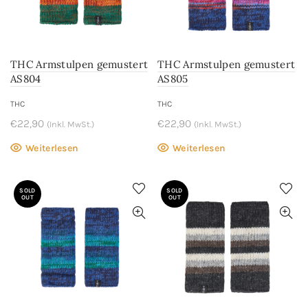
THC Armstulpen gemustert
THC Armstulpen gemustert
AS804
AS805
THC
THC
€
22,90
€
22,90
(Inkl. MwSt.)
(Inkl. MwSt.)
Weiterlesen
Weiterlesen
SOLD
SOLD
OUT
OUT