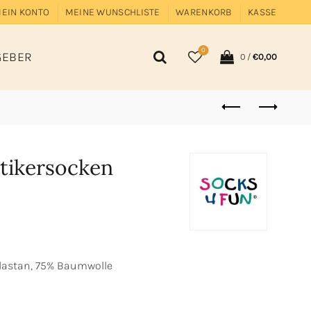
EIN KONTO
MEINE WUNSCHLISTE
WARENKORB
KASSE
0
GEBER
0
/
€
0,00
tikersocken
Elastan, 75% Baumwolle