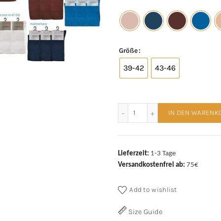
Größe
39-42
43-46
Wellness Diabetikersocke
IN DEN WARENK
Lieferzeit:
1-3 Tage
Versandkostenfrei ab:
75€
Add to wishlist
Size Guide