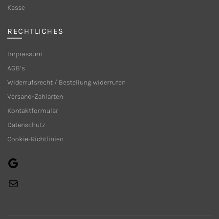
Produkts
Kasse
gewählt
gewählt
werden
werden
RECHTLICHES
Impressum
AGB’s
Widerrufsrecht / Bestellung widerrufen
Versand-Zahlarten
Kontaktformular
Datenschutz
Cookie-Richtlinien
Google
E-
Mail