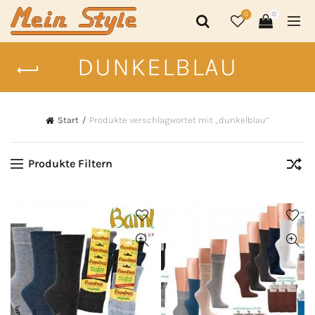
0
0
DUNKELBLAU
Start
Produkte verschlagwortet mit „dunkelblau“
Produkte Filtern