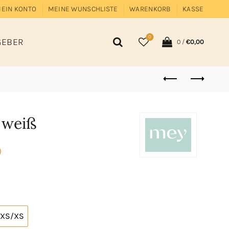
EIN KONTO
MEINE WUNSCHLISTE
WARENKORB
KASSE
0
GEBER
0
/
€
0,00
 weiß
)
XS/XS