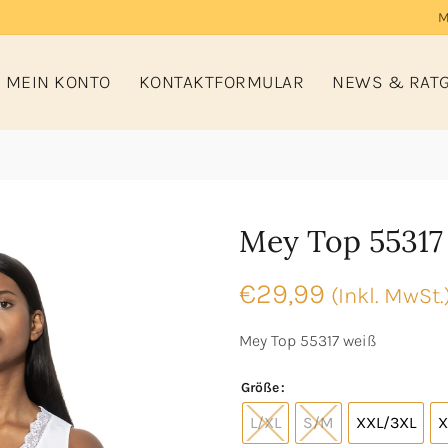
M
MEIN KONTO
KONTAKTFORMULAR
NEWS & RAT
Mey Top 55317
€
29,99
(Inkl. MwSt.
Mey Top 55317 weiß
Größe
L/XL
S/M
XXL/3XL
X