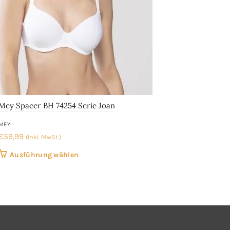
Mey Spacer BH 74254 Serie Joan
Mey
MEY
MEY
€
59,99
€
24
(Inkl. MwSt.)
Dieses
Ausführung wählen
Produkt
weist
mehrere
Varianten
auf.