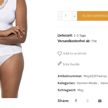
Mey Top 55317 weiß Menge
IN DEN WARENK
Lieferzeit:
1-3 Tage
Versandkostenfrei ab:
75€
Add to wishlist
Size Guide
Artikelnummer:
Mey55317weiss
Kategorien:
Damen-Mode
,
Hem
Schlagwort:
Mey
Share