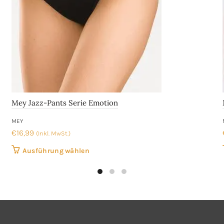
Mey Jazz-Pants Serie Emotion
MEY
€
16,99
(Inkl. MwSt.)
Dieses
Ausführung wählen
Produkt
weist
mehrere
Varianten
auf.