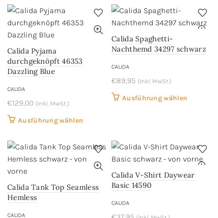
€99,95
€69,90.
Produktseite
Produkts
weist
weist
gewählt
gewählt
mehrere
mehrere
werden
werden
Varianten
Variant
Calida Spaghetti-
auf.
auf.
Nachthemd 34297 schwarz
Calida Pyjama
Die
Die
durchgeknöpft 46353
CALIDA
Optionen
Optione
Dazzling Blue
können
€
89,95
können
(Inkl. MwSt.)
CALIDA
auf
auf
Dieses
Ausführung wählen
€
129,00
(Inkl. MwSt.)
der
der
Produkt
Produktseite
Produkts
Dieses
Ausführung wählen
weist
gewählt
gewählt
Produkt
mehrere
werden
werden
weist
Variant
mehrere
auf.
Varianten
Die
Calida V-Shirt Daywear
auf.
Optione
Basic 14590
Calida Tank Top Seamless
Die
können
Hemless
CALIDA
Optionen
auf
CALIDA
können
€
37,95
(Inkl. MwSt.)