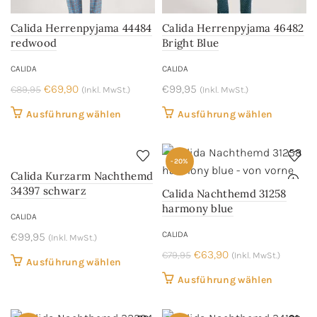
der
der
Produkts
Calida Herrenpyjama 44484
Calida Herrenpyjama 46482
Produktseite
gewählt
redwood
Bright Blue
gewählt
werden
werden
CALIDA
CALIDA
Ursprünglicher
Aktueller
€
69,90
€
99,95
€
89,95
(Inkl. MwSt.)
(Inkl. MwSt.)
Preis
Preis
Dieses
Dieses
Ausführung wählen
Ausführung wählen
war:
ist:
Produkt
Produkt
€89,95
€69,90.
weist
weist
-20%
mehrere
mehrere
Calida Kurzarm Nachthemd
Varianten
Variant
34397 schwarz
Calida Nachthemd 31258
auf.
auf.
harmony blue
CALIDA
Die
Die
CALIDA
€
99,95
Optionen
Optione
(Inkl. MwSt.)
Ursprünglicher
Aktueller
können
€
63,90
können
€
79,95
(Inkl. MwSt.)
Dieses
Ausführung wählen
Preis
Preis
auf
auf
Produkt
Dieses
Ausführung wählen
war:
ist:
der
der
weist
Produkt
€79,95
€63,90.
Produktseite
Produkts
mehrere
weist