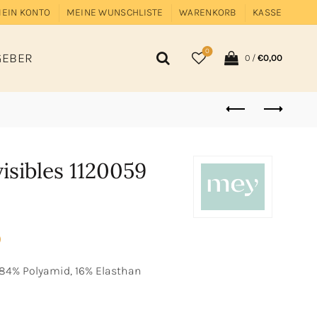
EIN KONTO
MEINE WUNSCHLISTE
WARENKORB
KASSE
0
GEBER
0
/
€
0,00
isibles 1120059
)
4% Polyamid, 16% Elasthan