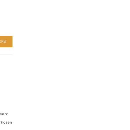
20059 Schwarz Menge
ORB
warz
rhosen