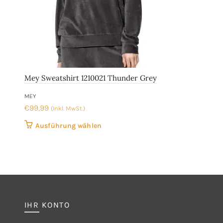
Mey Sweatshirt 1210021 Thunder Grey
MEY
€
99,99
(Inkl. MwSt.)
Dieses
Ausführung wählen
Produkt
weist
mehrere
Varianten
auf.
Die
IHR KONTO
Optionen