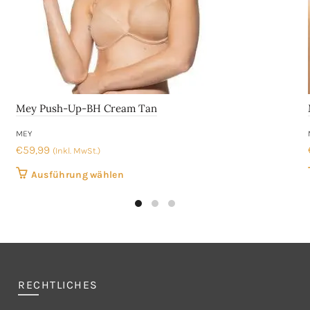
Mey Push-Up-BH Cream Tan
MEY
€
59,99
(Inkl. MwSt.)
Dieses
Ausführung wählen
Produkt
weist
mehrere
Varianten
auf.
Die
RECHTLICHES
Optionen