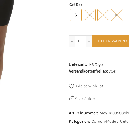
Größe
S
M
L
XL
Mey Cyclist Invisibles 11
IN DEN WARENK
Lieferzeit:
1-3 Tage
Versandkostenfrei ab:
75€
Add to wishlist
Size Guide
Artikelnummer:
Mey1120059Sch
Kategorien:
Damen-Mode
,
Unte