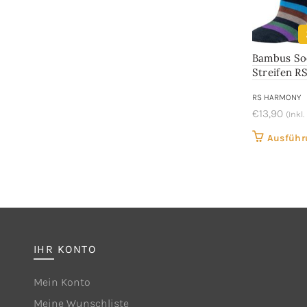
Bambus So
Streifen 
RS HARMONY
€
13,90
(Inkl
Ausführ
IHR KONTO
Mein Konto
Meine Wunschliste