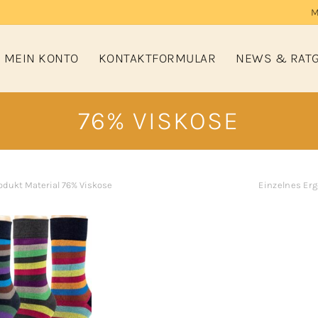
M
MEIN KONTO
KONTAKTFORMULAR
NEWS & RAT
76% VISKOSE
odukt Material
76% Viskose
Einzelnes Er