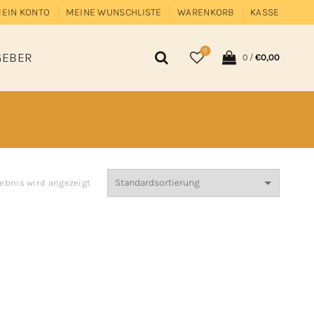
EIN KONTO
MEINE WUNSCHLISTE
WARENKORB
KASSE
0
GEBER
0
/
€
0,00
gebnis wird angezeigt