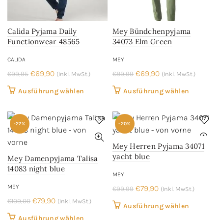
auf
auf
der
der
Calida Pyjama Daily
Mey Bündchenpyjama
Produktseite
Produkts
Functionwear 48565
34073 Elm Green
gewählt
gewählt
werden
werden
CALIDA
MEY
Ursprünglicher
Aktueller
Ursprünglicher
Aktueller
€
69,90
€
69,90
€
99,95
€
89,99
(Inkl. MwSt.)
(Inkl. MwSt.)
Preis
Preis
Preis
Preis
Dieses
Dieses
Ausführung wählen
Ausführung wählen
war:
ist:
war:
ist:
Produkt
Produkt
€99,95
€69,90.
€89,99
€69,90.
weist
weist
-27%
-20%
mehrere
mehrere
Varianten
Variant
Mey Herren Pyjama 34071
auf.
auf.
yacht blue
Mey Damenpyjama Talisa
Die
Die
14083 night blue
MEY
Optionen
Optione
MEY
Ursprünglicher
Aktueller
können
€
79,90
können
€
99,99
(Inkl. MwSt.)
Ursprünglicher
Aktueller
Preis
Preis
€
79,90
auf
auf
€
109,00
(Inkl. MwSt.)
Dieses
Ausführung wählen
Preis
Preis
war:
ist:
der
der
Dieses
Produkt
Ausführung wählen