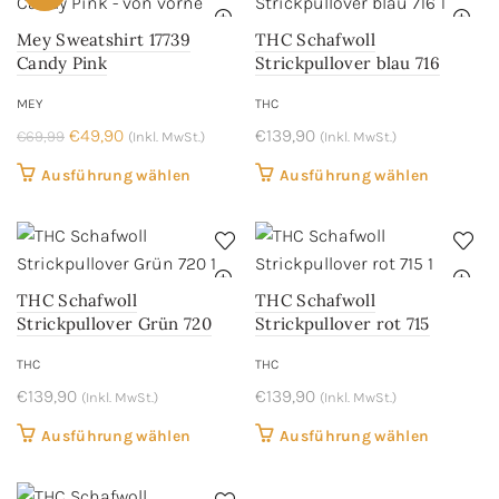
werden
werden
Varianten
Variant
Mey Sweatshirt 17739
THC Schafwoll
auf.
auf.
Candy Pink
Strickpullover blau 716
Die
Die
Optionen
Optione
MEY
THC
können
können
Ursprünglicher
Aktueller
€
49,90
€
139,90
€
69,99
(Inkl. MwSt.)
(Inkl. MwSt.)
auf
auf
Preis
Preis
Dieses
Dieses
Ausführung wählen
Ausführung wählen
der
der
war:
ist:
Produkt
Produkt
Produktseite
Produkts
€69,99
€49,90.
weist
weist
gewählt
gewählt
mehrere
mehrere
werden
werden
Varianten
Variant
THC Schafwoll
THC Schafwoll
auf.
auf.
Strickpullover Grün 720
Strickpullover rot 715
Die
Die
THC
THC
Optionen
Optione
€
139,90
können
€
139,90
können
(Inkl. MwSt.)
(Inkl. MwSt.)
auf
auf
Dieses
Dieses
Ausführung wählen
Ausführung wählen
der
der
Produkt
Produkt
Produktseite
Produkts
weist
weist