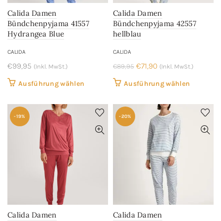
der
Produkts
Calida Damen
Calida Damen
Produktseite
gewählt
Bündchenpyjama 41557
Bündchenpyjama 42557
gewählt
werden
Hydrangea Blue
hellblau
werden
CALIDA
CALIDA
Ursprünglicher
Aktueller
€
99,95
€
71,90
€
89,95
(Inkl. MwSt.)
(Inkl. MwSt.)
Preis
Preis
Dieses
Dieses
Ausführung wählen
Ausführung wählen
war:
ist:
Produkt
Produkt
€89,95
€71,90.
weist
weist
-19%
-20%
mehrere
mehrere
Varianten
Variant
auf.
auf.
Die
Die
Optionen
Optione
können
können
auf
auf
der
der
Calida Damen
Calida Damen
Produktseite
Produkts