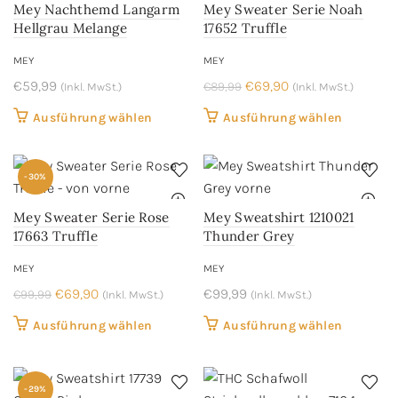
Mey Nachthemd Langarm
Mey Sweater Serie Noah
auf.
auf.
Hellgrau Melange
17652 Truffle
Die
Die
MEY
MEY
Optionen
Optione
Ursprünglicher
Aktueller
€
59,99
können
€
69,90
können
€
89,99
(Inkl. MwSt.)
(Inkl. MwSt.)
Preis
Preis
auf
auf
Dieses
Dieses
Ausführung wählen
Ausführung wählen
war:
ist:
der
der
Produkt
Produkt
€89,99
€69,90.
Produktseite
Produkts
weist
weist
gewählt
gewählt
-30%
mehrere
mehrere
werden
werden
Varianten
Variant
Mey Sweater Serie Rose
Mey Sweatshirt 1210021
auf.
auf.
17663 Truffle
Thunder Grey
Die
Die
MEY
MEY
Optionen
Optione
Ursprünglicher
Aktueller
€
69,90
können
€
99,99
können
€
99,99
(Inkl. MwSt.)
(Inkl. MwSt.)
Preis
Preis
auf
auf
Dieses
Dieses
Ausführung wählen
Ausführung wählen
war:
ist:
der
der
Produkt
Produkt
€99,99
€69,90.
Produktseite
Produkts
weist
weist
gewählt
gewählt
mehrere
mehrere
-29%