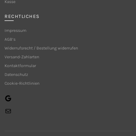
Produktseite
Kasse
gewählt
werden
RECHTLICHES
Impressum
AGB’s
Widerrufsrecht / Bestellung widerrufen
Versand-Zahlarten
Kontaktformular
Datenschutz
Cookie-Richtlinien
Google
E-
Mail