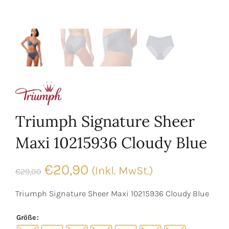
Triumph Signature Sheer
Maxi 10215936 Cloudy Blue
Ursprünglicher
Aktueller
€
20,90
(Inkl. MwSt.)
€
29,00
Preis
Preis
Triumph Signature Sheer Maxi 10215936 Cloudy Blue
war:
ist:
Größe