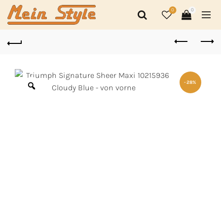
0
0
-28%