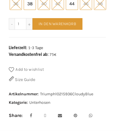
€29,00
€20,90.
36
38
40
42
44
46
48
Triumph Signature Sheer Maxi 10215936 Cloudy Blue Menge
IN DEN WARENKORB
Lieferzeit:
1-3 Tage
Versandkostenfrei ab:
75€
Add to wishlist
Size Guide
Artikelnummer:
Triumph10215936CloudyBlue
Kategorie:
Unterhosen
Share