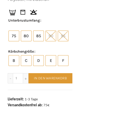
Unterbrustumfang
75
80
85
90
95
Körbchengröße
B
C
D
E
F
Triumph bügelloser BH Wild Iris Florale 10222220 Anthrazit
IN DEN WARENKORB
Lieferzeit:
1-3 Tage
Versandkostenfrei ab:
75€