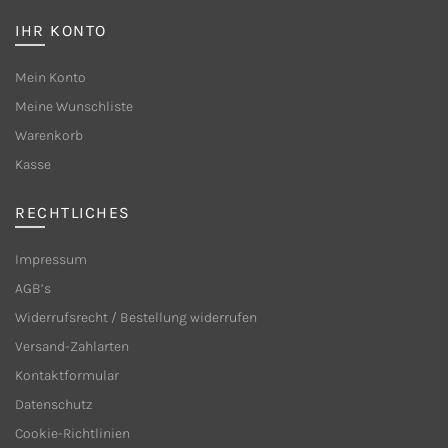
Die
Optione
IHR KONTO
Optionen
können
können
auf
Mein Konto
auf
der
Meine Wunschliste
der
Produkt
Warenkorb
Produktseite
gewählt
Kasse
gewählt
werden
werden
RECHTLICHES
Impressum
AGB’s
Widerrufsrecht / Bestellung widerrufen
Versand-Zahlarten
Kontaktformular
Datenschutz
Cookie-Richtlinien