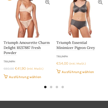
Triumph Amourette Charm
Triumph Essential
Delight 10217887 Fresh
Minimizer Pigeon Grey
Powder
TRIUMPH
TRIUMPH
€
54,00
(Inkl. MwSt.)
Ursprünglicher
Aktueller
€
41,90
€
60,00
(Inkl. MwSt.)
Dieses
Ausführung wählen
Preis
Preis
Dieses
Ausführung wählen
Produkt
war:
ist:
Produkt
weist
€60,00
€41,90.
weist
mehrer
mehrere
Variant
Varianten
auf.
auf.
Die