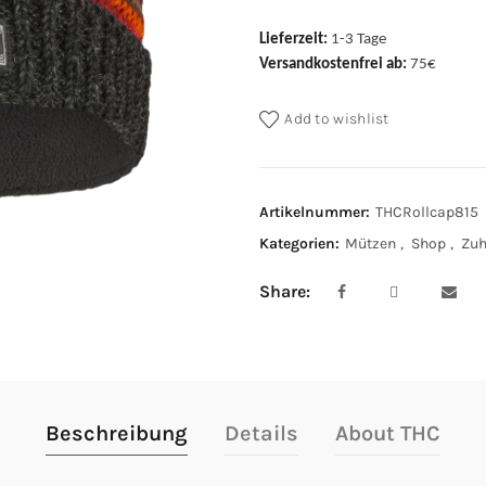
Lieferzeit:
1-3 Tage
Versandkostenfrei ab:
75€
Add to wishlist
Artikelnummer:
THCRollcap815
Kategorien:
Mützen
,
Shop
,
Zuh
Share
Beschreibung
Details
About THC