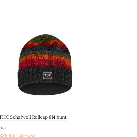
THC Schafwoll Rollcap 814 bunt
THC
€
29,90
(Inkl. MwSt.)