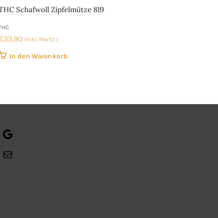
THC Schafwoll Zipfelmütze 819
Hau
THC
MEIN
€
33,90
€
25
(Inkl. MwSt.)
In den Warenkorb
Google
E-
Mail