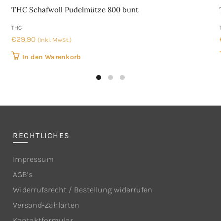
THC Schafwoll Pudelmütze 800 bunt
THC
€
29,90
(Inkl. MwSt.)
In den Warenkorb
RECHTLICHES
Impressum
AGB’s
Widerrufsrecht / Bestellung widerrufen
Versand-Zahlarten
Kontaktformular