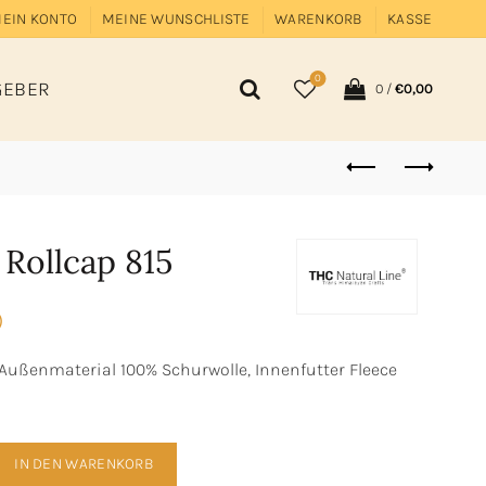
EIN KONTO
MEINE WUNSCHLISTE
WARENKORB
KASSE
0
GEBER
0
/
€
0,00
Rollcap 815
)
ußenmaterial 100% Schurwolle, Innenfutter Fleece
afwoll Rollcap 815 Menge
IN DEN WARENKORB