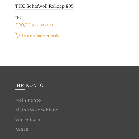
THC Schafwoll Rollcap 805
THC
€
29,90
(Inkl. MwSt.)
In den Warenkorb
IHR KONTO
Mein Konto
Meine Wunschliste
Warenkorb
Kasse