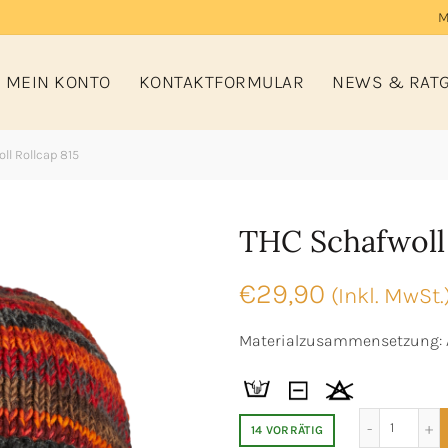
M
MEIN KONTO
KONTAKTFORMULAR
NEWS & RAT
ll Rollcap 815
THC Schafwoll 
€
29,90
(Inkl. MwSt.
Materialzusammensetzung: A
THC Sch
14 VORRÄTIG