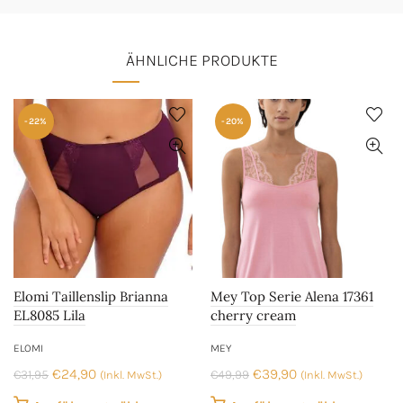
ÄHNLICHE PRODUKTE
-22%
-20%
Elomi Taillenslip Brianna
Mey Top Serie Alena 17361
EL8085 Lila
cherry cream
ELOMI
MEY
Ursprünglicher
Aktueller
Ursprünglicher
Aktueller
€
24,90
€
39,90
€
31,95
€
49,99
(Inkl. MwSt.)
(Inkl. MwSt.)
Preis
Preis
Preis
Preis