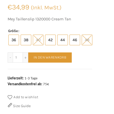
€
34,99
(Inkl. MwSt.)
Mey Taillenslip 1320000 Cream Tan
Größe
36
38
40
42
44
46
48
Mey Taillenslip 1320000 Cream Tan Menge
IN DEN WARENKORB
Lieferzeit:
1-3 Tage
Versandkostenfrei ab:
75€
Add to wishlist
Size Guide