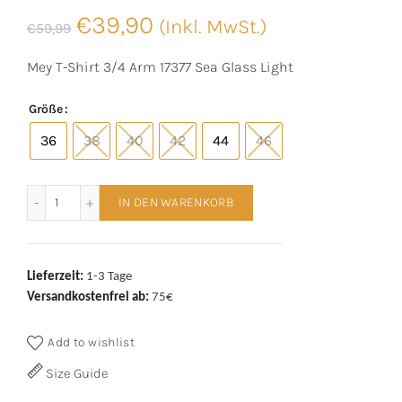
Ursprünglicher
Aktueller
€
39,90
(Inkl. MwSt.)
€
59,99
Preis
Preis
Mey T-Shirt 3/4 Arm 17377 Sea Glass Light
war:
ist:
Größe
€59,99
€39,90.
36
38
40
42
44
46
Mey T-Shirt 3/4 Arm 17377 Sea Glass Light Menge
IN DEN WARENKORB
Lieferzeit:
1-3 Tage
Versandkostenfrei ab:
75€
Add to wishlist
Size Guide