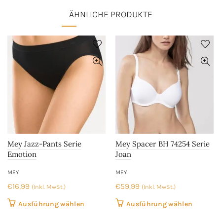
ÄHNLICHE PRODUKTE
Mey Jazz-Pants Serie
Mey Spacer BH 74254 Serie
Emotion
Joan
MEY
MEY
€
16,99
€
59,99
(Inkl. MwSt.)
(Inkl. MwSt.)
Dieses
Dieses
Ausführung wählen
Ausführung wählen
Produkt
Produkt