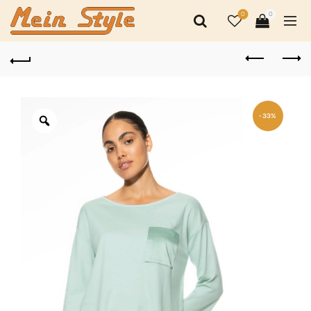
0
0
-33%