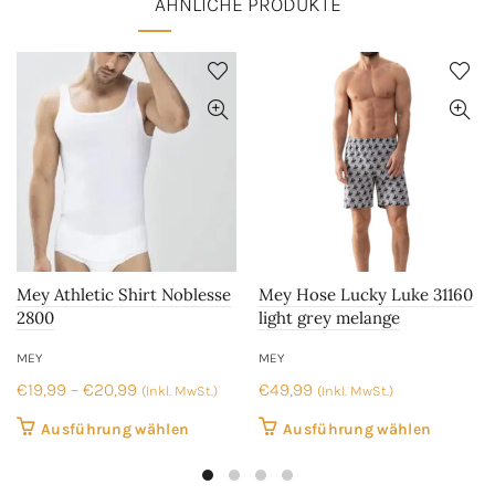
ÄHNLICHE PRODUKTE
Mey Athletic Shirt Noblesse
Mey Hose Lucky Luke 31160
2800
light grey melange
MEY
MEY
Preisspanne:
€
19,99
–
€
20,99
€
49,99
(Inkl. MwSt.)
(Inkl. MwSt.)
€19,99
Dieses
Dieses
Ausführung wählen
Ausführung wählen
bis
Produkt
Produkt
€20,99
weist
weist