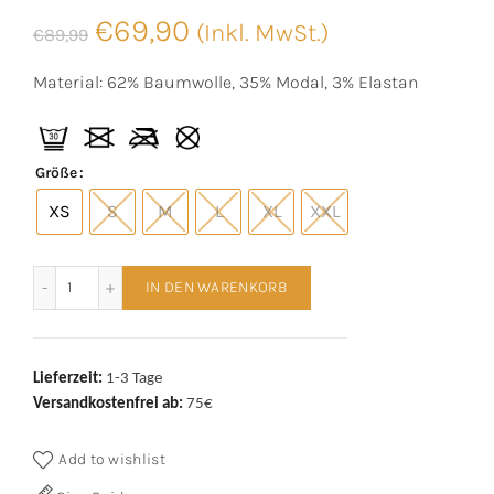
Ursprünglicher
Aktueller
€
69,90
(Inkl. MwSt.)
€
89,99
Preis
Preis
Material: 62% Baumwolle, 35% Modal, 3% Elastan
war:
ist:
€89,99
€69,90.
Größe
XS
S
M
L
XL
XXL
Mey Hose Serie Noah 17651 Truffle Menge
IN DEN WARENKORB
Lieferzeit:
1-3 Tage
Versandkostenfrei ab:
75€
Add to wishlist