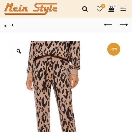
0
0
-22%