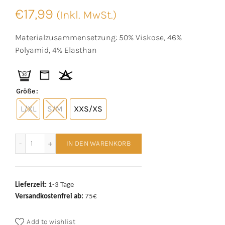
€
17,99
(Inkl. MwSt.)
Materialzusammensetzung: 50% Viskose, 46%
Polyamid, 4% Elasthan
Größe
L/XL
S/M
XXS/XS
Mey American Pants 59313 Rose Pearl Menge
IN DEN WARENKORB
Lieferzeit:
1-3 Tage
Versandkostenfrei ab:
75€
Add to wishlist