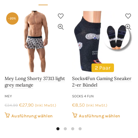
auf.
auf.
Die
Die
Optionen
Optione
-20%
können
können
auf
auf
der
der
Produktseite
Produkt
gewählt
gewählt
werden
werden
2 Paar
Mey Long Shorty 37313 light
Socks4Fun Gaming Sneaker
grey melange
2-er Bündel
MEY
SOCKS 4 FUN
Ursprünglicher
Aktueller
€
27,90
€
8,50
€
34,99
(Inkl. MwSt.)
(Inkl. MwSt.)
Preis
Preis
Dieses
Dieses
Ausführung wählen
Ausführung wählen
war:
ist:
Produkt
Produkt
€34,99
€27,90.
weist
weist