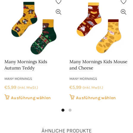
Many Mornings Kids
Many Mornings Kids Mouse
Autumn Teddy
and Cheese
MANY MORNINGS
MANY MORNINGS
€
5,99
€
5,99
(Inkl. MwSt.)
(Inkl. MwSt.)
Dieses
Dieses
Ausführung wählen
Ausführung wählen
Produkt
Produkt
weist
weist
mehrere
mehrer
Varianten
Variant
ÄHNLICHE PRODUKTE