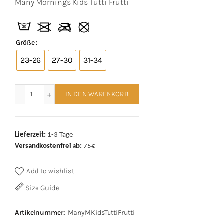
Many Mornings Kids Tutti Frutti
Größe
23-26
27-30
31-34
Many Mornings Kids Tutti Frutti Menge
IN DEN WARENKORB
Lieferzeit:
1-3 Tage
Versandkostenfrei ab:
75€
Add to wishlist
Size Guide
Artikelnummer:
ManyMKidsTuttiFrutti