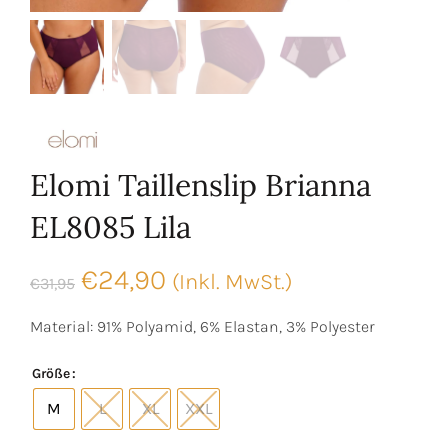
Elomi Taillenslip Brianna
EL8085 Lila
Ursprünglicher
Aktueller
€
24,90
(Inkl. MwSt.)
€
31,95
Preis
Preis
Material: 91% Polyamid, 6% Elastan, 3% Polyester
war:
ist:
Größe
€31,95
€24,90.
M
L
XL
XXL