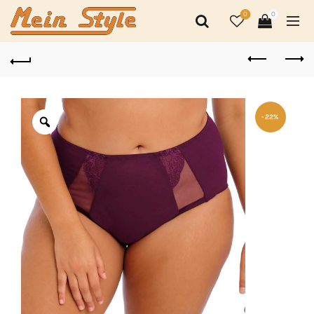
0
0
-22%