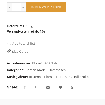
Elomi Taillenslip Brianna EL8085 Lila Menge
IN DEN WARENKORB
Lieferzeit:
1-3 Tage
Versandkostenfrei ab:
75€
Add to wishlist
Size Guide
Artikelnummer:
ElomiEL8085Lila
Kategorien:
Damen-Mode
,
Unterhosen
Schlagwörter:
Brianna
,
Elomi
,
Lila
,
Slip
,
Taillenslip
Share