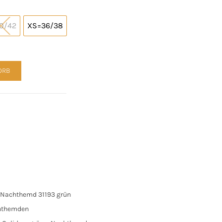
0.
0/42
XS=36/38
 31193 grün Menge
ORB
 Nachthemd 31193 grün
hthemden