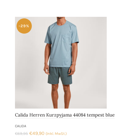
-29%
Calida Herren Kurzpyjama 44084 tempest blue
CALIDA
Ursprünglicher
Aktueller
€
49,90
€
69,95
(Inkl. MwSt.)