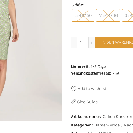
€69,95
€55,9
Größe
L=48/50
M=44/46
S=4
Calida Kurzarm Nachthemd
IN DEN WARENK
Lieferzeit:
1-3 Tage
Versandkostenfrei ab:
75€
Add to wishlist
Size Guide
Artikelnummer:
Calida Kurzarm
Kategorien:
Damen-Mode
,
Nac