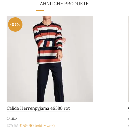
ÄHNLICHE PRODUKTE
-25%
Calida Herrenpyjama 46380 rot
CALIDA
Ursprünglicher
Aktueller
€
59,90
€
79,95
(Inkl. MwSt.)