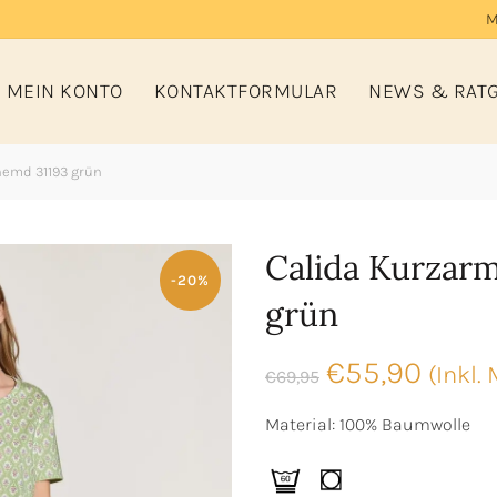
M
MEIN KONTO
KONTAKTFORMULAR
NEWS & RAT
emd 31193 grün
Calida Kurzar
-20%
grün
Ursprünglic
Aktue
€
55,90
(Inkl.
€
69,95
Preis
Preis
Material: 100% Baumwolle
war:
ist: