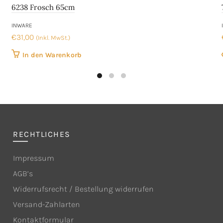
6238 Frosch 65cm
INWARE
€
31,00
(Inkl. MwSt.)
In den Warenkorb
RECHTLICHES
Impressum
AGB’s
Widerrufsrecht / Bestellung widerrufen
Versand-Zahlarten
Kontaktformular