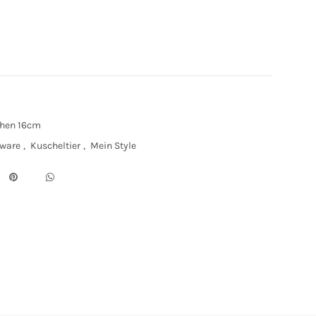
hen 16cm
nware
,
Kuscheltier
,
Mein Style