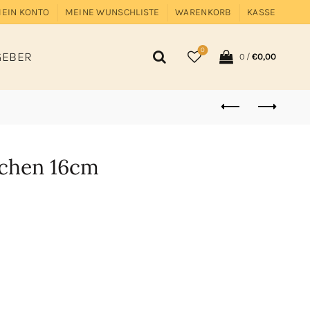
EIN KONTO
MEINE WUNSCHLISTE
WARENKORB
KASSE
0
GEBER
0
/
€
0,00
chen 16cm