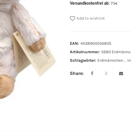
Versandkostenfrei ab:
75€
Add to wishlist
EAN:
4038904056805
Artikelnummer:
5680 Erdmännc
Schlagwörter:
Erdmännchen
,
i
Share