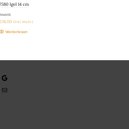
7580 Igel 14 cm
Kat
INWARE
INWA
€
16,00
€
15
(Inkl. MwSt.)
Weiterlesen
Google
E-
Mail