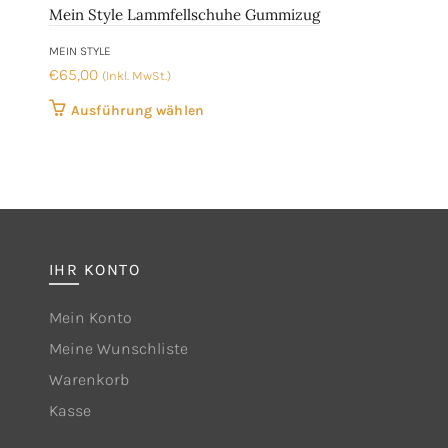
Mein Style Lammfellschuhe Gummizug
MEIN STYLE
€
65,00
(Inkl. MwSt.)
Dieses
Ausführung wählen
Produkt
weist
mehrere
Varianten
auf.
Die
IHR KONTO
Optionen
können
Mein Konto
auf
Meine Wunschliste
der
Warenkorb
Produktseite
gewählt
Kasse
werden