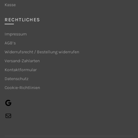
Produktseite
Kasse
gewählt
werden
RECHTLICHES
Impressum
AGB’s
Widerrufsrecht / Bestellung widerrufen
Versand-Zahlarten
Kontaktformular
Datenschutz
Cookie-Richtlinien
Google
E-
Mail