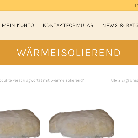
M
MEIN KONTO
KONTAKTFORMULAR
NEWS & RAT
WÄRMEISOLIEREND
odukte verschlagwortet mit „wärmeisolierend“
Alle 2 Ergebn