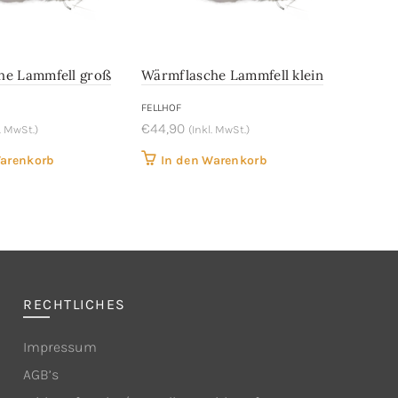
he Lammfell groß
Wärmflasche Lammfell klein
FELLHOF
€
44,90
l. MwSt.)
(Inkl. MwSt.)
Warenkorb
In den Warenkorb
RECHTLICHES
Impressum
AGB’s