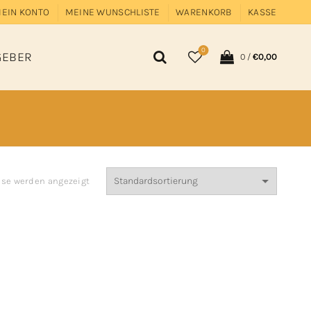
EIN KONTO
MEINE WUNSCHLISTE
WARENKORB
KASSE
0
GEBER
0
/
€
0,00
isse werden angezeigt