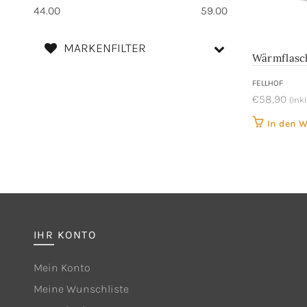
44.00
59.00
MARKENFILTER
Wärmflasc
FELLHOF
€
58,90
(Ink
In den 
IHR KONTO
Mein Konto
Meine Wunschliste