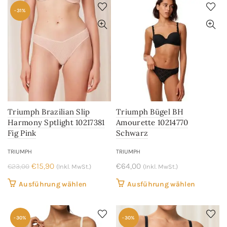
weist
weist
-31%
mehrere
mehrere
Varianten
Variant
auf.
auf.
Die
Die
Optionen
Optione
können
können
auf
auf
der
der
Triumph Brazilian Slip
Triumph Bügel BH
Produktseite
Produkts
Harmony Sptlight 10217381
Amourette 10214770
gewählt
gewählt
Fig Pink
Schwarz
werden
werden
TRIUMPH
TRIUMPH
Ursprünglicher
Aktueller
€
15,90
€
64,00
€
23,00
(Inkl. MwSt.)
(Inkl. MwSt.)
Preis
Preis
Dieses
Dieses
Ausführung wählen
Ausführung wählen
war:
ist:
Produkt
Produkt
€23,00
€15,90.
weist
weist
-30%
-30%
mehrere
mehrere