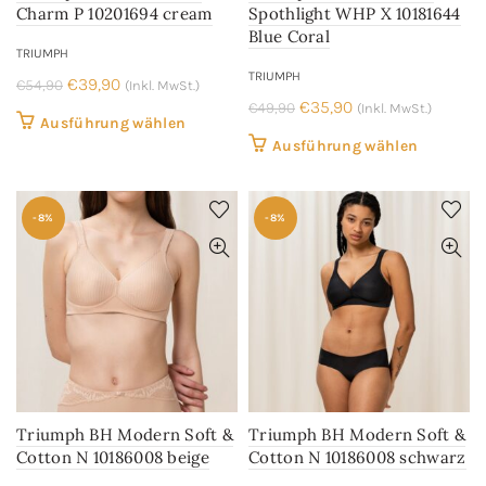
Charm P 10201694 cream
Spothlight WHP X 10181644
gewählt
gewählt
Blue Coral
werden
werden
TRIUMPH
TRIUMPH
Ursprünglicher
Aktueller
€
39,90
€
54,90
(Inkl. MwSt.)
Ursprünglicher
Aktueller
€
35,90
€
49,90
Preis
Preis
(Inkl. MwSt.)
Dieses
Ausführung wählen
Preis
Preis
war:
ist:
Dieses
Ausführung wählen
Produkt
war:
ist:
€54,90
€39,90.
Produkt
weist
€49,90
€35,90.
weist
mehrere
-8%
-8%
mehrere
Varianten
Variant
auf.
auf.
Die
Die
Optionen
Optione
können
können
auf
auf
der
der
Produktseite
Triumph BH Modern Soft &
Triumph BH Modern Soft &
Produkts
gewählt
Cotton N 10186008 beige
Cotton N 10186008 schwarz
gewählt
werden