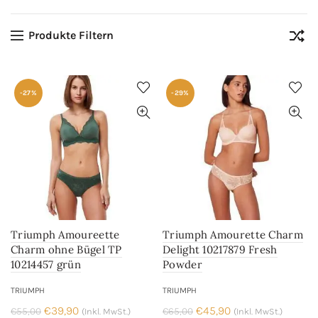
Produkte Filtern
-27%
-29%
Triumph Amoureette
Triumph Amourette Charm
Charm ohne Bügel TP
Delight 10217879 Fresh
10214457 grün
Powder
TRIUMPH
TRIUMPH
Ursprünglicher
Aktueller
Ursprünglicher
Aktueller
€
39,90
€
45,90
€
55,00
€
65,00
(Inkl. MwSt.)
(Inkl. MwSt.)