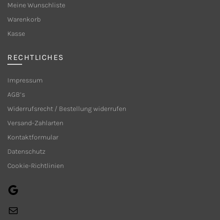
Meine Wunschliste
Produktseite
Produkts
Warenkorb
gewählt
gewählt
Kasse
werden
werden
RECHTLICHES
Impressum
AGB’s
Widerrufsrecht / Bestellung widerrufen
Versand-Zahlarten
Kontaktformular
Datenschutz
Cookie-Richtlinien
Google
E-
Mail