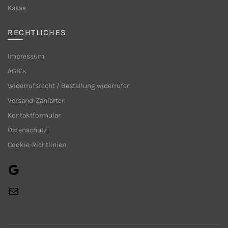
Produktseite
Kasse
gewählt
werden
RECHTLICHES
Impressum
AGB’s
Widerrufsrecht / Bestellung widerrufen
Versand-Zahlarten
Kontaktformular
Datenschutz
Cookie-Richtlinien
Google
E-
Mail