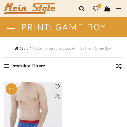
0
0
PRINT: GAME BOY
Start
Produkte verschlagwortet mit „Print: Game Boy“
Produkte Filtern
-20%