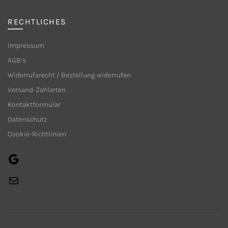
gewählt
werden
RECHTLICHES
Impressum
AGB’s
Widerrufsrecht / Bestellung widerrufen
Versand-Zahlarten
Kontaktformular
Datenschutz
Cookie-Richtlinien
Google
E-
Mail