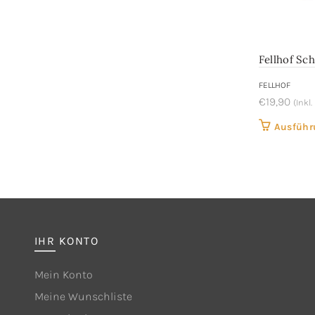
Fellhof Sc
FELLHOF
€
19,90
(Inkl
Ausführ
IHR KONTO
Mein Konto
Meine Wunschliste