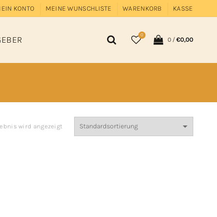
EIN KONTO
MEINE WUNSCHLISTE
WARENKORB
KASSE
0
GEBER
0
/
€
0,00
gebnis wird angezeigt