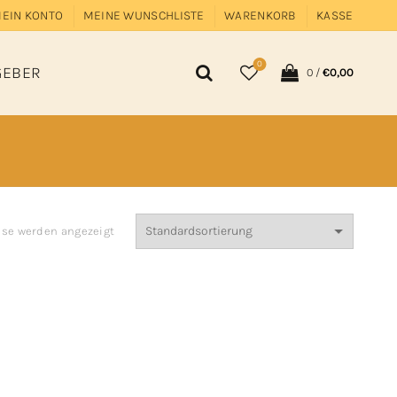
EIN KONTO
MEINE WUNSCHLISTE
WARENKORB
KASSE
0
GEBER
0
/
€
0,00
isse werden angezeigt