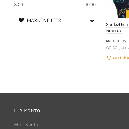
8.00
10.00
MARKENFILTER
Socks4Fun
Fahrrad
SOCKS 4 FUN
€
9,50
(Inkl.
Ausführ
IHR KONTO
Mein Konto